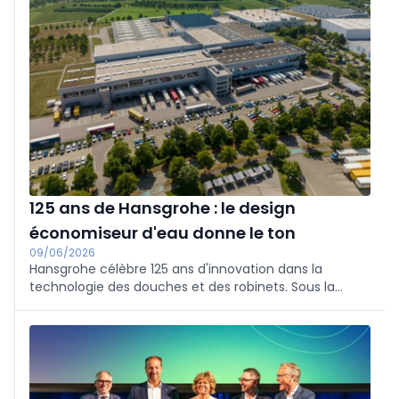
125 ans de Hansgrohe : le design
économiseur d'eau donne le ton
09/06/2026
Hansgrohe célèbre 125 ans d'innovation dans la
technologie des douches et des robinets. Sous la
devise "Setting the Beat of Water", l'entreprise se
concentre sur l'économie d'eau, la production
circulaire et le local pour le local. Avec Hansgrohe et
AXOR, de nouvelles collections telles que Raindance
Alive et des récompenses, elle renforce son ambition
durable.