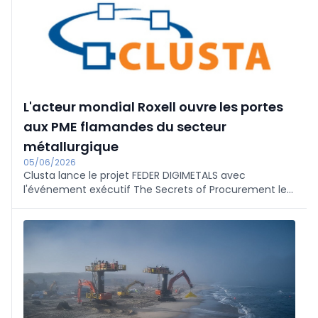
une macro EPLAN.
L'acteur mondial Roxell ouvre les portes
aux PME flamandes du secteur
métallurgique
05/06/2026
Clusta lance le projet FEDER DIGIMETALS avec
l'événement exécutif The Secrets of Procurement le
18 juin chez Roxell à Maldegem. Roxell partage les
critères de sélection et les exigences numériques.
Destiné aux PME du secteur de la métallurgie ; gratuit,
inscription jusqu'au 16 juin via digimetals.org.