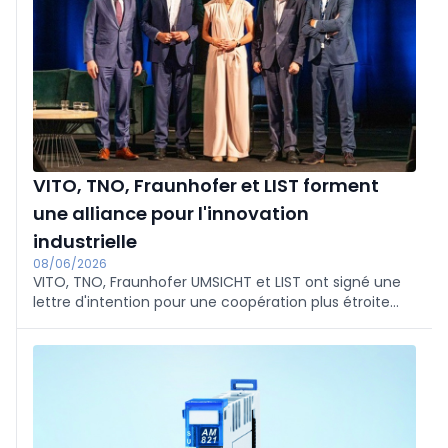
VITO, TNO, Fraunhofer et LIST forment
une alliance pour l'innovation
industrielle
08/06/2026
VITO, TNO, Fraunhofer UMSICHT et LIST ont signé une
lettre d'intention pour une coopération plus étroite
autour de l'innovation industrielle afin de renforcer la
compétitivité et l'autonomie de l'Europe. Le VITO
plaide en faveur d'une alliance transrégionale pour la
résilience des ressources et a inauguré le nouveau
laboratoire EARTH à l'occasion de son 35e anniversaire.