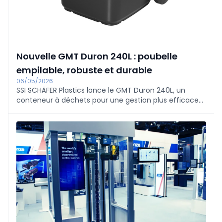
Nouvelle GMT Duron 240L : poubelle
empilable, robuste et durable
06/05/2026
SSI SCHÄFER Plastics lance le GMT Duron 240L, un
conteneur à déchets pour une gestion plus efficace
des déchets municipaux et l'économie circulaire. Le
conteneur a une construction stable à parois lisses
avec une épaisseur de paroi optimisée et un
couvercle actualisé pour un empilage peu
encombrant ;