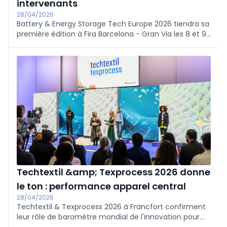
intervenants
28/04/2026
Battery & Energy Storage Tech Europe 2026 tiendra sa
première édition à Fira Barcelona - Gran Via les 8 et 9
septembre, organisée avec 104-Media. Le congrès
examinera comment l'Europe peut renforcer son
leadership dans le domaine du stockage de l'énergie,
avec quatre lignes de programme : applications
industrielles et émergentes, technologie BESS,
recyclage et seconde vie, et politique et
réglementation. Près de 50 intervenants sont
attendus ; parmi les orateurs confirmés figurent
Christian Barba (EDP Renewables), Naim El Chami
(Neoen), Laura Simonelli (ALBA), José Moisés Martín
(CDTI) et Joan González Fabra (BEPA), ainsi que des
experts d'Invity, IZA, Circulor, Upcell, Project Blue et
Eurecat.
Techtextil &amp; Texprocess 2026 donne
le ton : performance apparel central
28/04/2026
Techtextil & Texprocess 2026 à Francfort confirment
leur rôle de baromètre mondial de l'innovation pour
les textiles, avec 1 700 exposants de 54 pays. Entre