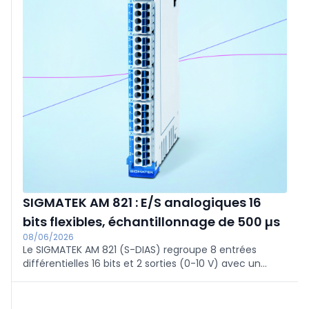
SIGMATEK AM 821 : E/S analogiques 16
bits flexibles, échantillonnage de 500 µs
08/06/2026
Le SIGMATEK AM 821 (S-DIAS) regroupe 8 entrées
différentielles 16 bits et 2 sorties (0-10 V) avec un
échantillonnage ≥500 μs. Commutable par canal : 0-10
V, 0-20 mA, 4-20 mA. Comprend une détection de
court-circuit, des filtres réglables, des LED d'état et