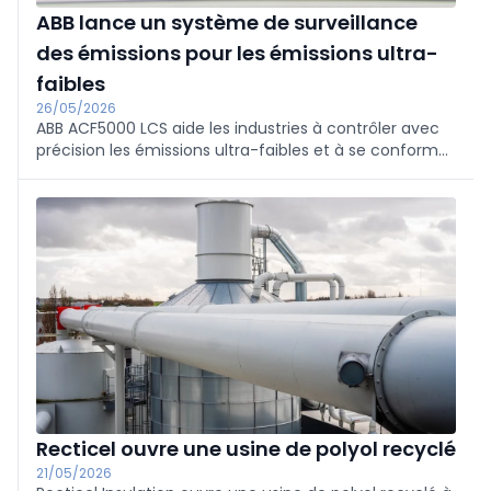
ABB lance un système de surveillance
des émissions pour les émissions ultra-
faibles
26/05/2026
ABB ACF5000 LCS aide les industries à contrôler avec
précision les émissions ultra-faibles et à se conformer
aux normes d'émission IED 2.0 plus strictes. Le
système combine une technologie FTIR avancée, une
mesure continue des émissions et une analyse
assistée par ordinateur.
Recticel ouvre une usine de polyol recyclé
21/05/2026