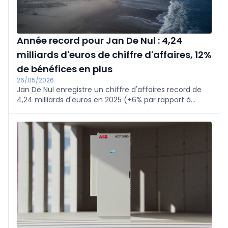
Année record pour Jan De Nul : 4,24
milliards d'euros de chiffre d'affaires, 12%
de bénéfices en plus
26/05/2026
Jan De Nul enregistre un chiffre d'affaires record de
4,24 milliards d'euros en 2025 (+6% par rapport à
2024), 812 millions d'EBITDA et 458 millions de bénéfice
net (+12%). 74 % proviennent des activités maritimes.
La société sans dette investit plus d'un milliard d'euros
dans la flotte ; 298 projets dans 31 pays.