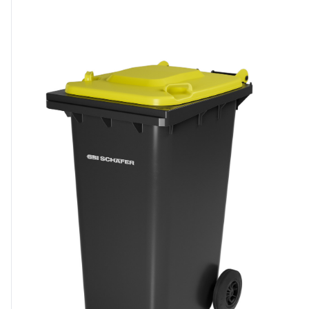
REMAN plus efficaces et renforce la circularité. À voir à
Automechanika Francfort du 8 au 9.