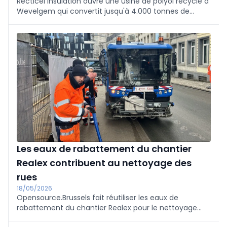
Recticel Insulation ouvre une usine de polyol recyclé à
Wevelgem qui convertit jusqu'à 4.000 tonnes de
déchets PIR par an. Le polyol réduit les émissions de
CO₂ de 30 à 50 % et remplace jusqu'à un tiers du
polyol vierge, sans perte de performance.
Les eaux de rabattement du chantier
Realex contribuent au nettoyage des
rues
18/05/2026
Opensource.Brussels fait réutiliser les eaux de
rabattement du chantier Realex pour le nettoyage
des rues de Bruxelles, Etterbeek et Saint-Josse, au lieu