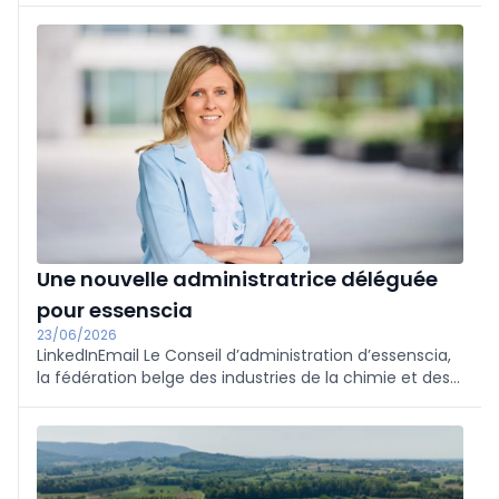
artificielle qui reconnaît et positionne
automatiquement les pièces. Cette innovation rend
l'automatisation CNC plus efficace et plus flexible.
RoboJob a déjà installé 2 000 robots à travers le
monde.
Une nouvelle administratrice déléguée
pour essenscia
23/06/2026
LinkedInEmail Le Conseil d’administration d’essenscia,
la fédération belge des industries de la chimie et des
sciences de la vie, a nommé Barbara Veranneman
administratrice déléguée. Elle entrera en fonction le
1er septembre et succédera à Yves Verschueren