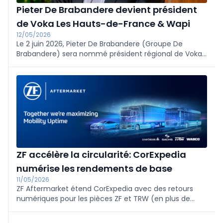
Pieter De Brabandere devient président
de Voka Les Hauts-de-France & Wapi
12/05/2026
Le 2 juin 2026, Pieter De Brabandere (Groupe De
Brabandere) sera nommé président régional de Voka
pour Les Hauts-de-France &amp; Wallonie picarde,
succédant à Hilde Dejonghe. Le CEO souhaite
renforcer la coopération transfrontalière ; Voka
remercie le président sortant.
ZF accélère la circularité: CorExpedia
numérise les rendements de base
11/05/2026
ZF Aftermarket étend CorExpedia avec des retours
numériques pour les pièces ZF et TRW (en plus de
SACHS et WABCO), harmonise la logistique inverse et
accélère les retours transparents. Cela rend les flux