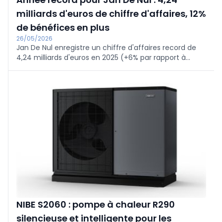
milliards d'euros de chiffre d'affaires, 12%
de bénéfices en plus
26/05/2026
Jan De Nul enregistre un chiffre d'affaires record de
4,24 milliards d'euros en 2025 (+6% par rapport à
2024), 812 millions d'EBITDA et 458 millions de bénéfice
net (+12%). 74 % proviennent des activités maritimes.
La société sans dette investit plus d'un milliard d'euros
dans la flotte ; 298 projets dans 31 pays.
NIBE S2060 : pompe à chaleur R290
silencieuse et intelligente pour les