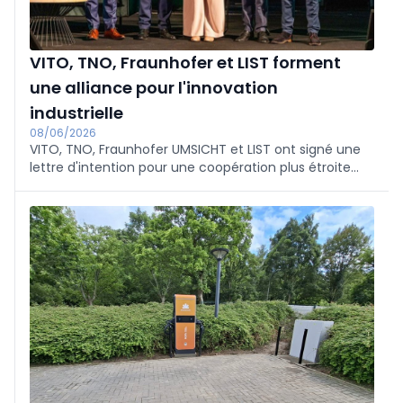
VITO, TNO, Fraunhofer et LIST forment
une alliance pour l'innovation
industrielle
08/06/2026
VITO, TNO, Fraunhofer UMSICHT et LIST ont signé une
lettre d'intention pour une coopération plus étroite
autour de l'innovation industrielle afin de renforcer la
compétitivité et l'autonomie de l'Europe. Le VITO
plaide en faveur d'une alliance transrégionale pour la
résilience des ressources et a inauguré le nouveau
laboratoire EARTH à l'occasion de son 35e anniversaire.