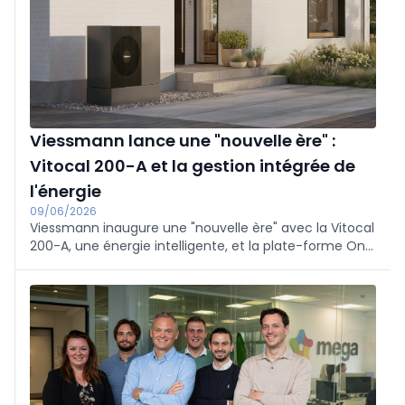
sportive neutre en carbone.
Viessmann lance une "nouvelle ère" :
Vitocal 200-A et la gestion intégrée de
l'énergie
09/06/2026
Viessmann inaugure une "nouvelle ère" avec la Vitocal
200-A, une énergie intelligente, et la plate-forme One
Base Intelligence. La pompe à chaleur A+++ (R290, 4-
12 kW) et le régulateur universel offrent des solutions
globales intégrées, silencieuses et rapides à installer,
ainsi que des opportunités de croissance
supplémentaires pour les installateurs.