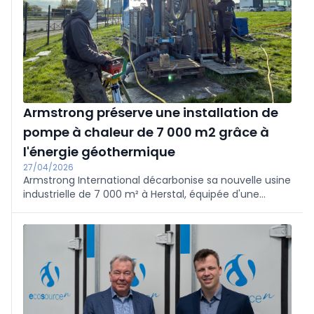
(Neoen), Laura Simonelli (ALBA), José Moisés Martín
(CDTI) et Joan González Fabra (BEPA), ainsi que des
experts d'Invity, IZA, Circulor, Upcell, Project Blue et
Eurecat.
Armstrong préserve une installation de
pompe à chaleur de 7 000 m2 grâce à
l'énergie géothermique
27/04/2026
Armstrong International décarbonise sa nouvelle usine
industrielle de 7 000 m² à Herstal, équipée d'une
pompe à chaleur haute température, grâce à un
système géothermique fermé : 30 sondes de 140 m,
conçues et réalisées avec RESOLIA, assurent le
chauffage et le refroidissement. Le système couvre
environ 200 MWh/an de chaleur avec seulement ~40
MWh d'électricité et réduit les émissions de CO2 de
plus de 80% par rapport au gaz (d'environ 40 à 7,4
tonnes/an, ce qui représente ~32 tonnes de CO2