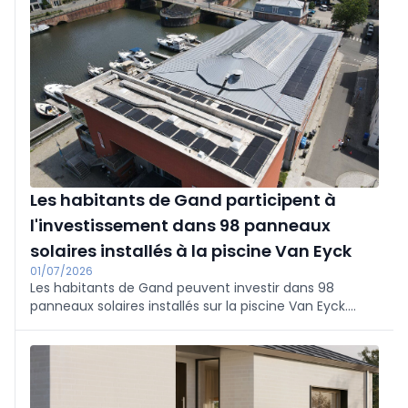
entre les deux marques ; la technologie sans balais
offre plus de puissance et une durée de vie prolongée.
Disponibilité : STIHL le 1er août 2026, Kärcher le 1er
janvier 2027.
Les habitants de Gand participent à
l'investissement dans 98 panneaux
solaires installés à la piscine Van Eyck
01/07/2026
Les habitants de Gand peuvent investir dans 98
panneaux solaires installés sur la piscine Van Eyck.
Energent lance un appel de fonds de 100 000 euros :
des actions de 100 euros (5 au maximum) avec
dividende. Le projet Blaarmeersen est également
prévu et celui de Bourgoyen suivra ; au total, 615
panneaux supplémentaires pour une infrastructure