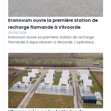
Eranovum ouvre la première station de
recharge flamande à Vilvoorde
05/06/2026
Eranovum ouvre sa première station de recharge
flamande à Aqua Heaven à Vilvoorde. L'opérateur
européen, qui compte 1 200 bornes de recharge en
France, en Espagne et en Belgique, prévoit d'en
installer 1 000 de plus en Belgique et se concentre sur
les solutions vertes de recharge rapide et sur la
recharge à destination des commerces et des lieux
de loisirs.