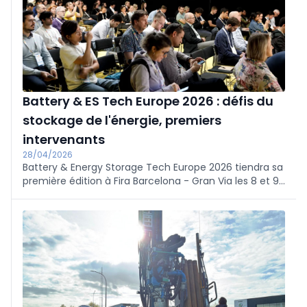
Battery & ES Tech Europe 2026 : défis du
stockage de l'énergie, premiers
intervenants
28/04/2026
Battery & Energy Storage Tech Europe 2026 tiendra sa
première édition à Fira Barcelona - Gran Via les 8 et 9
septembre, organisée avec 104-Media. Le congrès
examinera comment l'Europe peut renforcer son
leadership dans le domaine du stockage de l'énergie,
avec quatre lignes de programme : applications
industrielles et émergentes, technologie BESS,
recyclage et seconde vie, et politique et
réglementation. Près de 50 intervenants sont
attendus ; parmi les orateurs confirmés figurent
Christian Barba (EDP Renewables), Naim El Chami