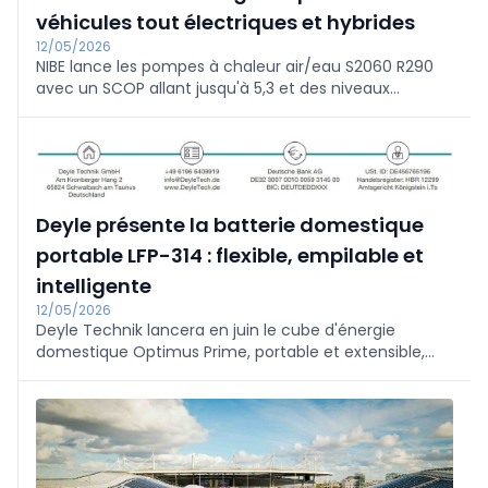
véhicules tout électriques et hybrides
12/05/2026
NIBE lance les pompes à chaleur air/eau S2060 R290
avec un SCOP allant jusqu'à 5,3 et des niveaux
sonores très bas. Avec la gestion intelligente de
l'énergie, elles exploitent les tarifs photovoltaïques et
dynamiques. Adaptées au tout-électrique et à
l'hybride, elles ont une capacité de 6 à 8 kW
aujourd'hui et de 10 à 12,5 kW en 2026.
Deyle présente la batterie domestique
portable LFP-314 : flexible, empilable et
intelligente
12/05/2026
Deyle Technik lancera en juin le cube d'énergie
domestique Optimus Prime, portable et extensible,
équipé de cellules industrielles LFP-314 (plus de 11 000
cycles). Les modules de 3 kWh (&lt;27 kg) s'étendent
jusqu'à 21,6 kW/108 kWh. Résistant aux intempéries,
prêt à l'emploi et doté d'une intelligence artificielle
pour une gestion intelligente de l'énergie. Première au
salon ees Europe.