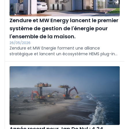
Zendure et MW Energy lancent le premier
système de gestion de l'énergie pour
l'ensemble de la maison.
26/05/2026
Zendure et MW Energie forment une alliance
stratégique et lancent un écosystème HEMS plug-in
pour la maison aux Pays-Bas : la série SolarFlow Mix
avec le PowerHub. MW Energie se charge de la
distribution et de l'installation. Le système modulaire
contrôle le photovoltaïque, le stockage et la recharge
des véhicules électriques ; campagne pionnière avec
PowerHub gratuit.
Année record pour Jan De Nul : 4,24