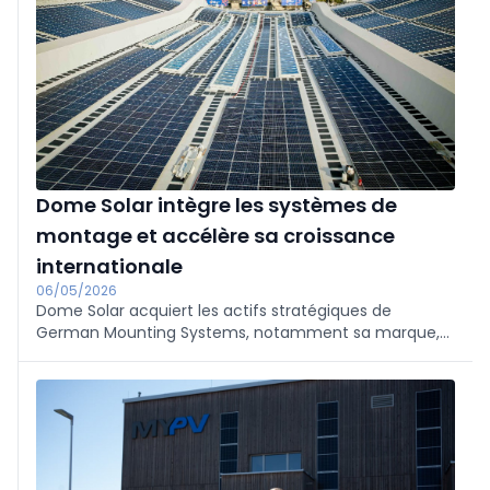
Dome Solar intègre les systèmes de
montage et accélère sa croissance
internationale
06/05/2026
Dome Solar acquiert les actifs stratégiques de
German Mounting Systems, notamment sa marque,
les systèmes LightX et FD3 IP et lestés, afin d'accélérer
sa croissance internationale. Ce faisant, la société
française associe sa force industrielle à l'ingénierie
allemande et son portefeuille de systèmes
photovoltaïques pour toits plats devient l'un des plus
complets du marché.