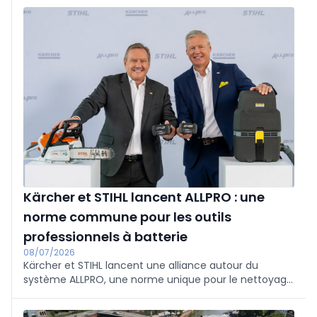
Verboon continuera d'exercer ses activités depuis
Nootdorp sous son propre nom, avec la même équipe
; son fondateur, Huib Verboon, restera impliqué. Les
clients ne remarqueront pratiquement aucun
changement.
Kärcher et STIHL lancent ALLPRO : une
norme commune pour les outils
professionnels à batterie
08/07/2026
Kärcher et STIHL lancent une alliance autour du
système ALLPRO, une norme unique pour le nettoyage
professionnel et l'entretien des espaces verts. Les
mêmes batteries et chargeurs sont compatibles