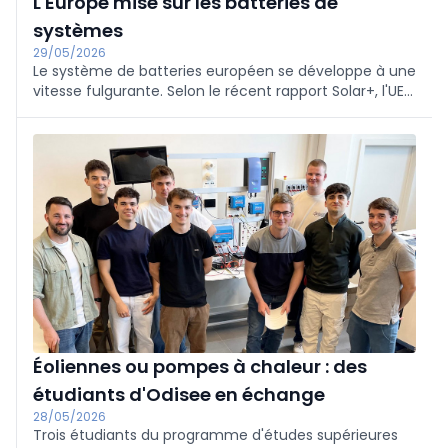
L'Europe mise sur les batteries de
systèmes
29/05/2026
Le système de batteries européen se développe à une
vitesse fulgurante. Selon le récent rapport Solar+, l'UE
devrait atteindre une puissance de 40 gigawatts
(GW) et une capacité de stockage de 77
gigawattheures (GWh) d'ici à la fin de 2025, soit une
augmentation de 45 % en un an.
Éoliennes ou pompes à chaleur : des
étudiants d'Odisee en échange
28/05/2026
Trois étudiants du programme d'études supérieures