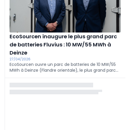
évitées), en partie grâce à la récupération de la
chaleur d'essai pour équilibrer le sol. Le site fait partie
du projet CircularSteam cofinancé par l'UE et s'inscrit
dans les objectifs climatiques wallons et européens.
EcoSourcen inaugure le plus grand parc
de batteries Fluvius : 10 MW/55 MWh à
Deinze
27/04/2026
EcoSourcen ouvre un parc de batteries de 10 MW/55
MWh à Deinze (Flandre orientale), le plus grand parc
connecté au réseau de distribution de Fluvius - et à
n'importe quel réseau de distribution en Belgique. La
centrale fonctionne sur un modèle 1/5 unique : elle
peut tirer ou injecter 10 MW pendant cinq heures, en
transférant les excédents renouvelables de la journée
vers la pointe du soir et en soulageant la congestion
du réseau local ; en théorie, elle peut alimenter
environ 140 000 ménages pendant cinq heures.
Investissement : 11,3 millions d'euros via une SPV ;
EcoSourcen détient 30 %, Patronale Life 70 % et