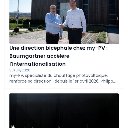
Une direction bicéphale chez my-PV :
Baumgartner accélère
l'internationalisation
30/04/2026
my-PV, spécialiste du chauffage photovoltaïque,
renforce sa direction : depuis le 1er avril 2026, Philipp
Baumgartner soutient le PDG et fondateur Dr Gerhard
Rimpler en tant que directeur des opérations
commerciales. Rimpler continuera à diriger l'ingénierie,
tandis que Baumgartner prendra en charge les
divisions commerciales, en mettant l'accent sur les
ventes internationales.