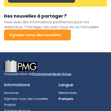
Des nouvelles à partager ?
Vous avez des informations pertinentes pour nos
rédacteurs ? Partagez-les avec nous via ce formulaire.
Signalez-nous des nouvelles
Footer
Une publication de
Professional Media Group
Informations
Langue
Annoncer
Néerlandais
Signalez-nous des nouvelles
Français
Emplois
À propos de nous