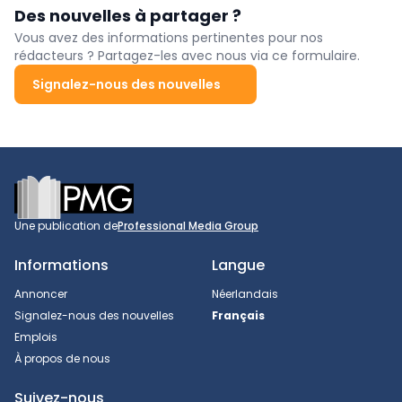
Des nouvelles à partager ?
Vous avez des informations pertinentes pour nos
rédacteurs ? Partagez-les avec nous via ce formulaire.
Signalez-nous des nouvelles
Footer
Une publication de
Professional Media Group
Informations
Langue
Annoncer
Néerlandais
Signalez-nous des nouvelles
Français
Emplois
À propos de nous
Suivez-nous