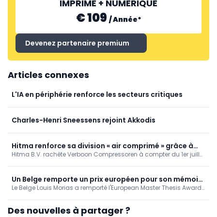
IMPRIMÉ + NUMÉRIQUE
€ 109
/
Année
*
Devenez partenaire premium
Articles connexes
L'IA en périphérie renforce les secteurs critiques
Charles-Henri Sneessens rejoint Akkodis
Hitma renforce sa division « air comprimé » grâce à
Hitma B.V. rachète Verboon Compressoren à compter du 1er juillet
l'acquisition de Verboon Compressoren
2026, renforçant ainsi ses activités dans le domaine des
solutions d'air comprimé et des services. Verboon continuera
d'exercer ses activités depuis Nootdorp sous son propre nom,
Un Belge remporte un prix européen pour son mémoire
avec la même équipe ; son fondateur, Huib Verboon, restera
Le Belge Louis Morias a remporté l'European Master Thesis Award
de master consacré à l'IA générative dans la
impliqué. Les clients ne remarqueront pratiquement aucun
pour ses travaux de recherche sur l'IA générative dans les
maintenance
changement.
domaines de la maintenance et de la gestion des actifs. Il a été
Des nouvelles à partager ?
désigné lauréat européen lors du salon EuroMaintenance, en