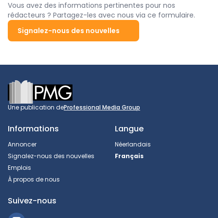
Suède.
Vous avez des informations pertinentes pour nos
rédacteurs ? Partagez-les avec nous via ce formulaire.
Signalez-nous des nouvelles
Footer
Une publication de
Professional Media Group
Informations
Langue
Annoncer
Néerlandais
Signalez-nous des nouvelles
Français
Emplois
À propos de nous
Suivez-nous