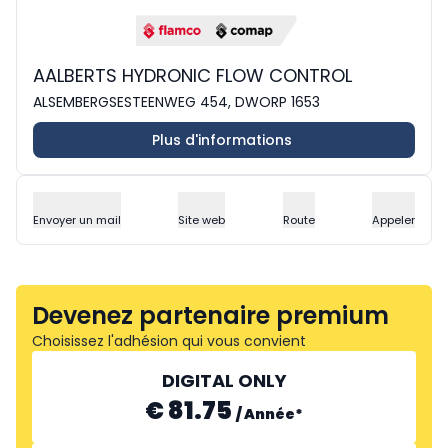
AALBERTS HYDRONIC FLOW CONTROL
ALSEMBERGSESTEENWEG 454, DWORP 1653
Plus d'informations
Envoyer un mail
Site web
Route
Appeler
Devenez partenaire premium
Choisissez l'adhésion qui vous convient
DIGITAL ONLY
€ 81.75
/
Année
*