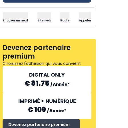
Envoyer un mail
Site web
Route
Appeler
Devenez partenaire
premium
Choisissez l'adhésion qui vous convient
DIGITAL ONLY
€ 81.75
/
Année
*
IMPRIMÉ + NUMÉRIQUE
€ 109
/
Année
*
Devenez partenaire premium