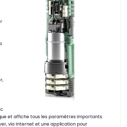
r
a
s
r,
ec
que et affiche tous les paramètres importants.
r, via Internet et une application pour