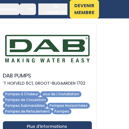
DEVENIR
Se
cherche
FR
connecter
MEMBRE
DAB PUMPS
'T HOFVELD 6C1, GROOT-BIJGAARDEN 1702
Pompes à Chaleur
Jour de L'installation
Pompes de Circulation
Pompes Submersibles
Pompes Horizontales
Pompes de Refoulement
Pompes
Plus d'informations