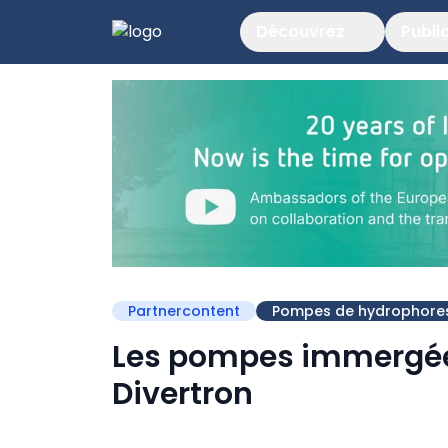
Découvrez
Publi
Partnercontent
Pompes de hydrophore
Les pompes immergées
Divertron