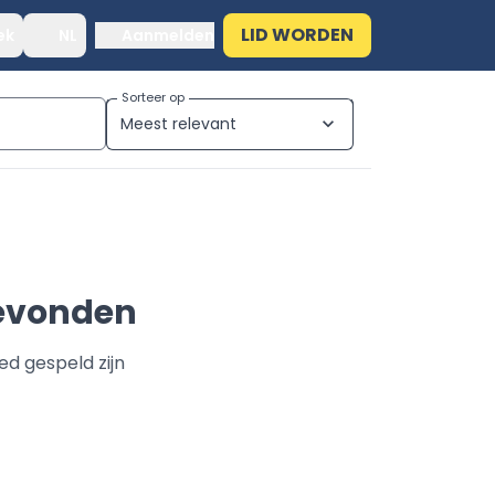
LID WORDEN
ek
NL
Aanmelden
Sorteer op
Meest relevant
expand_more
gevonden
ed gespeld zijn