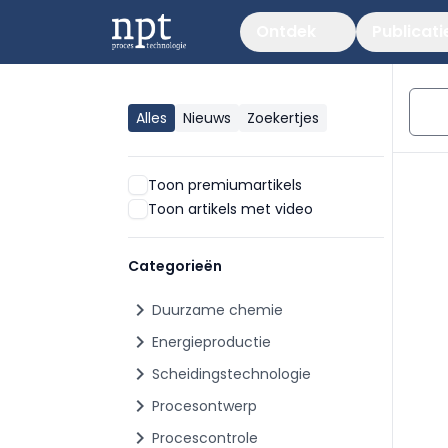
Ontdek
Publicati
Alles
Nieuws
Zoekertjes
Toon premiumartikels
Toon artikels met video
Categorieën
chevron_right
Duurzame chemie
chevron_right
Energieproductie
chevron_right
Scheidingstechnologie
chevron_right
Procesontwerp
chevron_right
Procescontrole