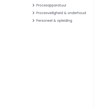
chevron_right
Procesapparatuur
chevron_right
Procesveiligheid & onderhoud
chevron_right
Personeel & opleiding