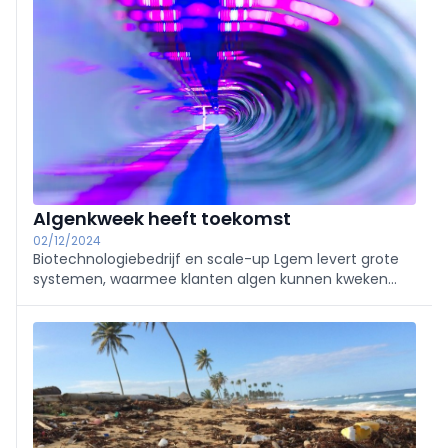
salon Laborama Expo a été entièrement revu pour
refléter ce dynamisme.
Algenkweek heeft toekomst
02/12/2024
Biotechnologiebedrijf en scale-up Lgem levert grote
systemen, waarmee klanten algen kunnen kweken
voor de productie van onder meer omega-3-
vetzuren, een essentieel voedingsbestanddeel voor
mensen en dieren.