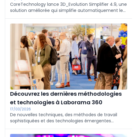
CoreTechnology lance 3D_Evolution Simplifier 4.9, une
solution améliorée qui simplifie automatiquement les
données CAO complexes pour créer des jumeaux
numériques très performants. Le logiciel exploite des
informations de modèle supplémentaires telles que
les PMI, les attributs et les caractéristiques de
conception pour supprimer délibérément la
géométrie interne et créer des modèles "enveloppes"
: des solides légers et fermés qui peuvent être
rapidement visualisés et simulés tout en protégeant
la propriété intellectuelle. Cela permet d'accélérer le
traitement de grands assemblages et de soutenir des
applications telles que la RV, la simulation d'usine et
les maquettes numériques dans l'automobile et
l'aérospatiale, entre autres.
Découvrez les dernières méthodologies
et technologies à Laborama 360
17/03/2026
De nouvelles techniques, des méthodes de travail
sophistiquées et des technologies émergentes
définissent le travail au quotidien et il est essentiel de
rester à la pointe du progrès. Le concept de l'ancien