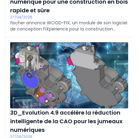
numérique pour une construction en bois
rapide et sûre
27/04/2026
fischer annonce WOOD-FIX, un module de son logiciel
de conception FiXperience pour la construction
moderne en bois. Ce logiciel permet aux concepteurs
de dimensionner rapidement, précisément et à
moindre coût les connexions et les renforcements
avec les vis fischer, ainsi que la fixation de l'isolation
de la façade et de la toiture. Avec une seule entrée
de paramètres, le système fournit les vérifications
requises, conformes aux normes, et augmente ainsi la
sécurité structurelle. WOOD-FIX calcule notamment
les charges de vent et de neige.
3D_Evolution 4.9 accélère la réduction
intelligente de la CAO pour les jumeaux
numériques
27/04/2026