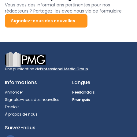
Vous avez des informations pertinentes pour nos
rédacteurs ? Partagez-les avec nous via ce formulaire.
Signalez-nous des nouvelles
Footer
Une publication de
Professional Media Group
Informations
Langue
Annoncer
Néerlandais
Signalez-nous des nouvelles
Français
Emplois
À propos de nous
Suivez-nous