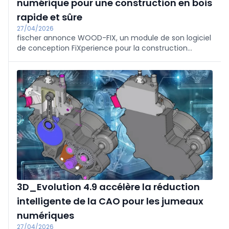
numérique pour une construction en bois
rapide et sûre
27/04/2026
fischer annonce WOOD-FIX, un module de son logiciel
de conception FiXperience pour la construction
moderne en bois. Ce logiciel permet aux concepteurs
de dimensionner rapidement, précisément et à
moindre coût les connexions et les renforcements
avec les vis fischer, ainsi que la fixation de l'isolation
de la façade et de la toiture. Avec une seule entrée
de paramètres, le système fournit les vérifications
requises, conformes aux normes, et augmente ainsi la
sécurité structurelle. WOOD-FIX calcule notamment
les charges de vent et de neige.
3D_Evolution 4.9 accélère la réduction
intelligente de la CAO pour les jumeaux
numériques
27/04/2026