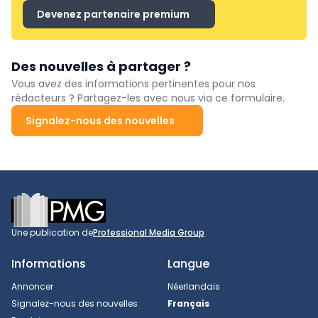
Devenez partenaire premium
Des nouvelles à partager ?
Vous avez des informations pertinentes pour nos
rédacteurs ? Partagez-les avec nous via ce formulaire.
Signalez-nous des nouvelles
Footer
Une publication de
Professional Media Group
Informations
Langue
Annoncer
Néerlandais
Signalez-nous des nouvelles
Français