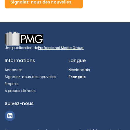
Signalez-nous des nouvelles
Footer
Une publication de
Professional Media Group
Informations
Langue
Annoncer
Néerlandais
Signalez-nous des nouvelles
Français
Emplois
À propos de nous
Suivez-nous