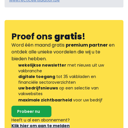
www.recticelinsulation.be
Proef ons
gratis
!
Word één maand gratis
premium partner
en
ontdek alle unieke voordelen die wij u te
bieden hebben.
wekelijkse newsletter
met nieuws uit uw
vakbranche
digitale toegang
tot 35 vakbladen en
financiële sectoroverzichten
uw bedrijfsnieuws
op een selectie van
vakwebsites
maximale zichtbaarheid
voor uw bedrijf
Probeer nu
Heeft u al een abonnement?
Klik hier om aan te melden