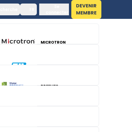
DEVENIR
Se
cherche
FR
connecter
MEMBRE
MICROTRON
ENDRESS+HAUSER
BREEMES
MAINNOVATION