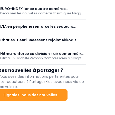
EURO-INDEX lance quatre caméras
Découvrez les nouvelles caméras thermiques Megger
thermiques Megger TC
TC chez EURO-INDEX. Quatre modèles destinés aux
inspections rapides, à la maintenance préventive et
aux analyses thermographiques, offrant des images
L'IA en périphérie renforce les secteurs
nettes, des mesures de température précises et un
critiques
logiciel de création de rapports gratuit.
Charles-Henri Sneessens rejoint Akkodis
Hitma renforce sa division « air comprimé »
Hitma B.V. rachète Verboon Compressoren à compter
grâce à l'acquisition de Verboon
du 1er juillet 2026, renforçant ainsi ses activités dans
Compressoren
le domaine des solutions d'air comprimé et des
Des nouvelles à partager ?
services. Verboon continuera d'exercer ses activités
depuis Nootdorp sous son propre nom, avec la
Vous avez des informations pertinentes pour
même équipe ; son fondateur, Huib Verboon, restera
nos rédacteurs ? Partagez-les avec nous via ce
impliqué. Les clients ne remarqueront pratiquement
ormulaire.
aucun changement.
Signalez-nous des nouvelles