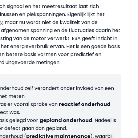
ch signaal en het meetresultaat laat zich
ussen en piekspanningen. Eigenlijk lijkt het
y
, maar nu wordt niet de kwaliteit van de
 afgenomen spanning en de fluctuaties daarin het
ing van de motor verwerkt. ESA geeft inzicht in
 het energieverbruik ervan. Het is een goede basis
en betere basis vormen voor predictief en
rd uitgevoerde metingen.
onderhoud zelf verandert onder invloed van een
 het meten.
as er vooral sprake van
reactief onderhoud
.
ect was.
asis gelegd voor
gepland onderhoud
. Nadeel is
r defect gaan dan gepland.
onderhoud (
predictive maintenance
), waarbij