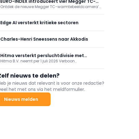
EURO-INDEX introduceert vier Megger TC-
Ontdek de nieuwe Megger TC-warmtebeeldcamera’s
warmtebeeldcamera’s
bij EURO-INDEX. Vier modellen voor snelle inspecties,
preventief onderhoud en thermografische analyses
met scherpe beelden, nauwkeurige
Edge AI versterkt kritieke sectoren
temperatuurmetingen en gratis rapportagesoftware.
Charles-Henri Sneessens naar Akkodis
Hitma versterkt persluchtdivisie met
Hitma B.V. neemt per 1 juli 2026 Verboon
overname Verboon Compressoren
Compressoren over en versterkt zo haar activiteiten in
persluchtoplossingen en service. Verboon blijft vanuit
Zelf nieuws te delen?
Nootdorp onder eigen naam opereren met hetzelfde
team; oprichter Huib Verboon blijft betrokken. Klanten
Heb je nieuws dat relevant is voor onze redactie?
merken weinig verandering.
Deel het met ons via het meldformulier.
Nieuws melden