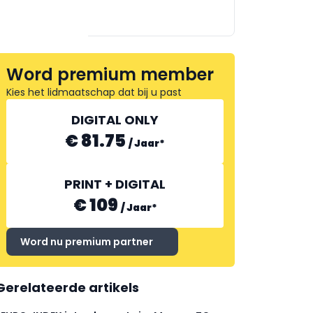
FLOWCOR
Word premium member
Kies het lidmaatschap dat bij u past
MAINNOVATION
DIGITAL ONLY
€ 81.75
/
Jaar
*
PRINT + DIGITAL
€ 109
/
Jaar
*
Word nu premium partner
Gerelateerde artikels