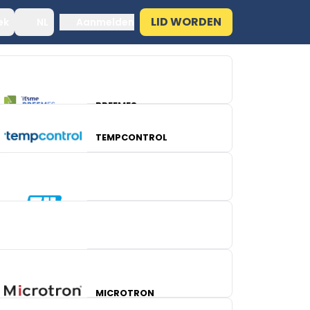
LID WORDEN
ek
NL
Aanmelden
BREEMES
TEMPCONTROL
ENDRESS+HAUSER
MICROTRON