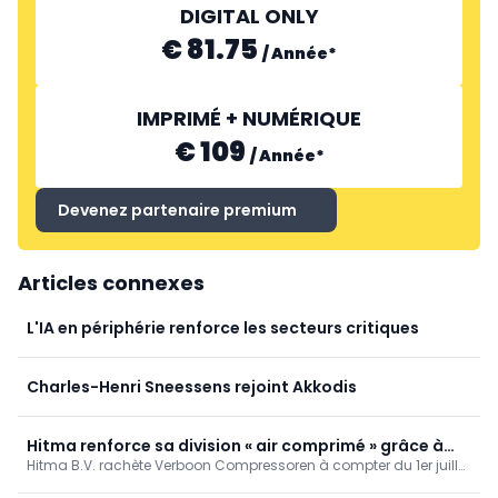
DIGITAL ONLY
€ 81.75
/
Année
*
IMPRIMÉ + NUMÉRIQUE
€ 109
/
Année
*
Devenez partenaire premium
Articles connexes
L'IA en périphérie renforce les secteurs critiques
Charles-Henri Sneessens rejoint Akkodis
Hitma renforce sa division « air comprimé » grâce à
Hitma B.V. rachète Verboon Compressoren à compter du 1er juillet
l'acquisition de Verboon Compressoren
2026, renforçant ainsi ses activités dans le domaine des