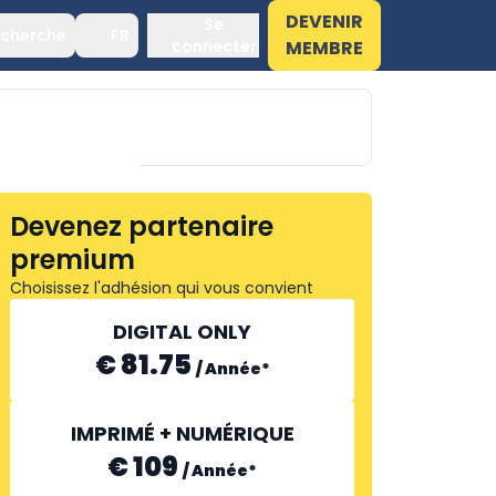
DEVENIR
Se
cherche
FR
connecter
MEMBRE
Devenez partenaire
premium
MAINNOVATION
Choisissez l'adhésion qui vous convient
DIGITAL ONLY
€ 81.75
/
Année
*
IMPRIMÉ + NUMÉRIQUE
€ 109
/
Année
*