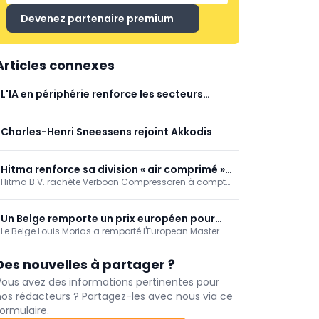
Devenez partenaire premium
Articles connexes
L'IA en périphérie renforce les secteurs
critiques
Charles-Henri Sneessens rejoint Akkodis
Hitma renforce sa division « air comprimé »
Hitma B.V. rachète Verboon Compressoren à compter
grâce à l'acquisition de Verboon
du 1er juillet 2026, renforçant ainsi ses activités dans
Compressoren
le domaine des solutions d'air comprimé et des
services. Verboon continuera d'exercer ses activités
Un Belge remporte un prix européen pour
depuis Nootdorp sous son propre nom, avec la
Le Belge Louis Morias a remporté l'European Master
son mémoire de master consacré à l'IA
même équipe ; son fondateur, Huib Verboon, restera
Thesis Award pour ses travaux de recherche sur l'IA
générative dans la maintenance
impliqué. Les clients ne remarqueront pratiquement
générative dans les domaines de la maintenance et
Des nouvelles à partager ?
aucun changement.
de la gestion des actifs. Il a été désigné lauréat
européen lors du salon EuroMaintenance, en Suède.
Vous avez des informations pertinentes pour
nos rédacteurs ? Partagez-les avec nous via ce
ormulaire.