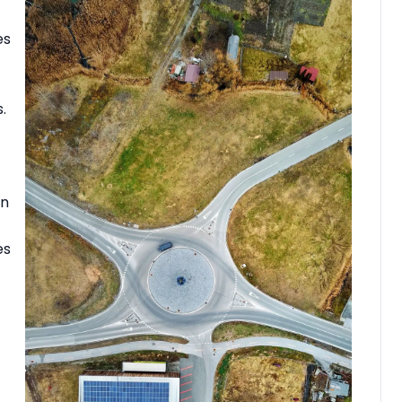
es
.
in
es