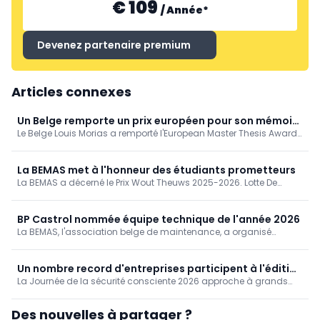
€ 109
/
Année
*
Devenez partenaire premium
Articles connexes
Un Belge remporte un prix européen pour son mémoire
Le Belge Louis Morias a remporté l'European Master Thesis Award
de master consacré à l'IA générative dans la
pour ses travaux de recherche sur l'IA générative dans les
maintenance
domaines de la maintenance et de la gestion des actifs. Il a été
désigné lauréat européen lors du salon EuroMaintenance, en
La BEMAS met à l'honneur des étudiants prometteurs
Suède.
La BEMAS a décerné le Prix Wout Theuws 2025-2026. Lotte De
Schuyter a été récompensée dans la catégorie enseignement
secondaire. Dans la catégorie bachelier professionnalisant, c'est
Laurens Joosten qui a remporté le prix.
BP Castrol nommée équipe technique de l'année 2026
La BEMAS, l'association belge de maintenance, a organisé
l'élection de l'équipe technique de l'année lors du salon
Maintenance 2026 à Antwerp Expo. BP Castrol a été nommée
équipe technique de l'année 2026 par le jury.
Un nombre record d'entreprises participent à l'édition
La Journée de la sécurité consciente 2026 approche à grands
anniversaire de la journée "Consciously Safe".
pas. Le mercredi 25 mars, les entreprises des secteurs de la
construction, de l'ingénierie, de l'infrastructure et de la
Des nouvelles à partager ?
maintenance accorderont une attention particulière à la sécurité