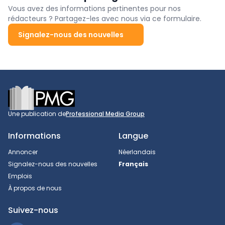
et à la santé au travail. Le compteur du nombre de participants
Vous avez des informations pertinentes pour nos
s'élève à près de 1 100 entreprises.
rédacteurs ? Partagez-les avec nous via ce formulaire.
Signalez-nous des nouvelles
Footer
Une publication de
Professional Media Group
Informations
Langue
Annoncer
Néerlandais
Signalez-nous des nouvelles
Français
Emplois
À propos de nous
Suivez-nous