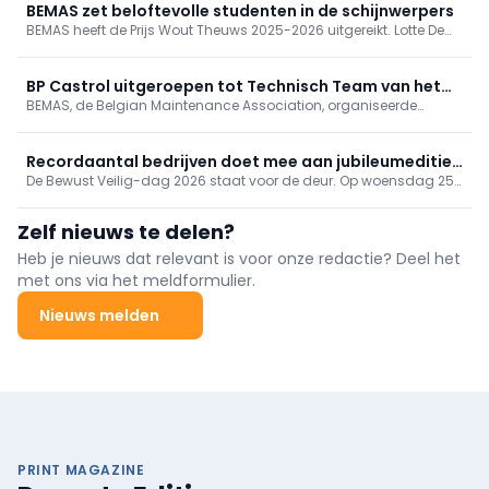
EuroMaintenance in Zweden geselecteerd als Europese laureaat.
BEMAS zet beloftevolle studenten in de schijnwerpers
BEMAS heeft de Prijs Wout Theuws 2025-2026 uitgereikt. Lotte De
Schuyter is bekroond in de categorie secundair onderwijs. In de
categorie Professionele Bachelor won Laurens Joosten.
BP Castrol uitgeroepen tot Technisch Team van het
BEMAS, de Belgian Maintenance Association, organiseerde
Jaar 2026
tijdens de beurs Maintenance 2026 in Antwerp Expo de verkiezing
Technisch Team van het Jaar. BP Castrol werd door de jury
uitgeroepen tot Technisch Team van het Jaar 2026.
Recordaantal bedrijven doet mee aan jubileumeditie
De Bewust Veilig-dag 2026 staat voor de deur. Op woensdag 25
Bewust Veilig-dag
maart besteden bedrijven in de bouw-, techniek-, infra- en
onderhoudssector extra aandacht aan veilig en gezond werken.
Zelf nieuws te delen?
De teller van het aantal deelnemers staat op bijna 1100 bedrijven.
Heb je nieuws dat relevant is voor onze redactie? Deel het
met ons via het meldformulier.
Nieuws melden
PRINT MAGAZINE