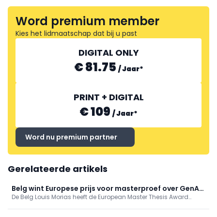
Word premium member
Kies het lidmaatschap dat bij u past
DIGITAL ONLY
€ 81.75
/
Jaar
*
PRINT + DIGITAL
€ 109
/
Jaar
*
Word nu premium partner
Gerelateerde artikels
Belg wint Europese prijs voor masterproef over GenAI
De Belg Louis Morias heeft de European Master Thesis Award
in onderhoud
gewonnen voor zijn onderzoek naar generatieve AI in
maintenance en asset management. Hij werd tijdens