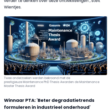
verder te denken over deze ontwikkelingen", stelt
Wientjes.
Twee onderzoeken werden bekroond met de
prestigieuze Maintenance PhD Thesis Award
en de Maintenance
Master Thesis Award
Winnaar PTA: '
Beter degradatietrends
formuleren in industrieel onderhoud'