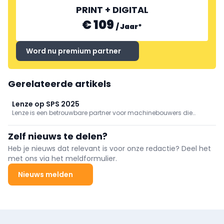
PRINT + DIGITAL
€ 109
/
Jaar
*
Word nu premium partner
Gerelateerde artikels
Lenze op SPS 2025
Lenze is een betrouwbare partner voor machinebouwers die
streven naar innovatie en concurrentievermogen. Met hun
geavanceerde technologieën verkorten ze de time-to-market en
Zelf nieuws te delen?
maken ze efficiënte productie van kleine series mogelijk. Hierdoor
kunnen machinebouwers sneller inspelen op de veranderende
Heb je nieuws dat relevant is voor onze redactie? Deel het
marktvraag en competitief blijven in de industrie. Lenze biedt
met ons via het meldformulier.
oplossingen die zorgen voor een efficiëntere en flexibelere
productie, waardoor klanten kunnen blijven groeien en succesvol
Nieuws melden
opereren in een dynamische marktomgeving.