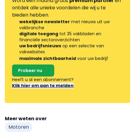
Word één maand gratis
premium partner
en
ontdek alle unieke voordelen die wij u te
bieden hebben.
wekelijkse newsletter
met nieuws uit uw
vakbranche
digitale toegang
tot 35 vakbladen en
financiële sectoroverzichten
uw bedrijfsnieuws
op een selectie van
vakwebsites
maximale zichtbaarheid
voor uw bedrijf
Probeer nu
Heeft u al een abonnement?
Klik hier om aan te melden
Meer weten over
Motoren