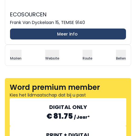
ECOSOURCEN
Frank Van Dyckelaan 15, TEMSE 9140
Meer info
Mailen
Website
Route
Bellen
Word premium member
Kies het lidmaatschap dat bij u past
DIGITAL ONLY
€ 81.75
/
Jaar
*
PRINT + DIGITAL