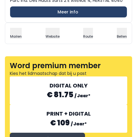
Parc Ind. Des Hauts Sarts 2 E AVENUE 4, HERSTAL 4040
Meer info
Mailen
Website
Route
Bellen
Word premium member
Kies het lidmaatschap dat bij u past
DIGITAL ONLY
€ 81.75
/
Jaar
*
PRINT + DIGITAL
€ 109
/
Jaar
*