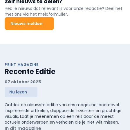
Zelf nieuws te delen?
equity en strategisch advies mee. Deze beslissing, genomen door
CEO Dr. Marc Wucherer en de familie, benadrukt de focus op
Heb je nieuws dat relevant is voor onze redactie? Deel het
ondernemerschap, continuïteit en langetermijnstrategie. De
met ons via het meldformulier.
benoemingen zijn onderdeel van een transformatieprogramma
gericht op innovatie, efficiëntie en duurzame groei.
Nieuws melden
PRINT MAGAZINE
Recente Editie
07 oktober 2025
Nu lezen
Ontdek de nieuwste editie van ons magazine, boordevol
inspirerende artikelen, diepgaande inzichten en prachtige
visuals. Laat je meenemen op een reis door de meest
actuele onderwerpen en verhalen die je niet wilt missen.
In dit magazine