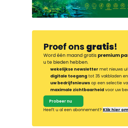
Proef ons
gratis
!
Word één maand gratis
premium pa
u te bieden hebben.
wekelijkse newsletter
met nieuws ui
digitale toegang
tot 35 vakbladen en
uw bedrijfsnieuws
op een selectie v
maximale zichtbaarheid
voor uw bed
Probeer nu
Heeft u al een abonnement?
Klik hier o