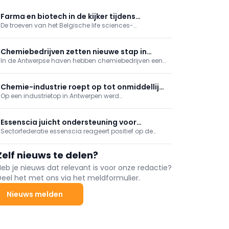
Farma en biotech in de kijker tijdens
De troeven van het Belgische life sciences-
Belgische economische missie naar Turkije
ecosysteem stonden in de kijker tijdens de
economische missie naar Turkije, onder leiding van
Hare Majesteit de Koningin. Sectorfederatie essenscia
Chemiebedrijven zetten nieuwe stap in
nam in Istanboel deel aan een high-level seminarie.
In de Antwerpse haven hebben chemiebedrijven een
hergebruik afvalwater
nieuwe stap gezet richting circulair watergebruik.
Binnen het CHERISH2O-project is een demo-
installatie gestart die test hoe gezuiverd afvalwater
Chemie-industrie roept op tot onmiddellijke
kan worden omgezet in hoogwaardig proceswater.
Op een industrietop in Antwerpen werd
noodmaatregelen
aangedrongen op snelle en daadkrachtige
noodmaatregelen om het concurrentievermogen
van de energie-intensieve industrie te herstellen. "Dit
Essenscia juicht ondersteuning voor
is de Antwerp call to action: Europa moet nu in actie
Sectorfederatie essenscia reageert positief op de
transitiecontracten toe
schieten."
beslissing van de Vlaamse regering om 2 miljard
euro vrij te maken voor de ondersteuning van de
Zelf nieuws te delen?
industriële transitie via zogeheten transitiecontracten.
Heb je nieuws dat relevant is voor onze redactie?
Deel het met ons via het meldformulier.
Nieuws melden