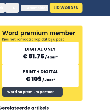
LID WORDEN
ek
NL
Aanmelden
Word premium member
Kies het lidmaatschap dat bij u past
DIGITAL ONLY
€ 81.75
/
Jaar
*
PRINT + DIGITAL
€ 109
/
Jaar
*
Word nu premium partner
Gerelateerde artikels