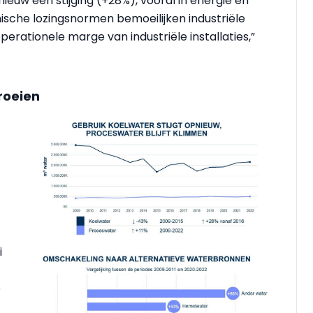
nieuw een stijging (+28%), vooral in energie en
ische lozingsnormen bemoeilijken industriële
perationele marge van industriële installaties,”
roeien
i
p