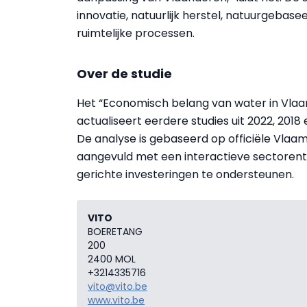
innovatie, natuurlijk herstel, natuurgebase
ruimtelijke processen.
Over de studie
Het “Economisch belang van water in Vlaan
actualiseert eerdere studies uit 2022, 201
De analyse is gebaseerd op officiële Vla
aangevuld met een interactieve sectoren
gerichte investeringen te ondersteunen.
VITO
BOERETANG
200
2400 MOL
+3214335716
vito@vito.be
www.vito.be