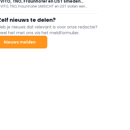
VITO, TNO, Fraunhofer en LIST smeden
VITO, TNO, Fraunhofer UMSICHT en LIST sloten een
alliantie voor industriële innovatie
intentieverklaring voor nauwere samenwerking rond
industriële innovatie, om Europa’s
Zelf nieuws te delen?
concurrentievermogen en autonomie te versterken.
VITO pleit voor een Transregional Resource Resilience
Heb je nieuws dat relevant is voor onze redactie?
Alliance en opende het nieuwe labgebouw EARTH
Deel het met ons via het meldformulier.
tijdens zijn 35-jarig jubileum.
Nieuws melden