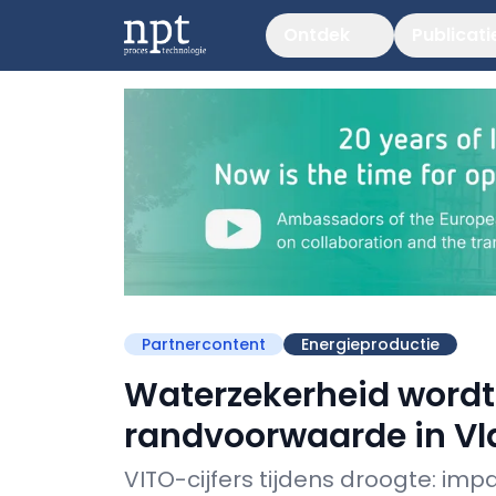
Ontdek
Publicati
Partnercontent
Energieproductie
Waterzekerheid word
randvoorwaarde in V
VITO-cijfers tijdens droogte: im