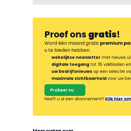
Proef ons
gratis
!
Word één maand gratis
premium pa
u te bieden hebben.
wekelijkse newsletter
met nieuws ui
digitale toegang
tot 35 vakbladen en
uw bedrijfsnieuws
op een selectie v
maximale zichtbaarheid
voor uw bed
Probeer nu
Heeft u al een abonnement?
Klik hier o
Meer weten over