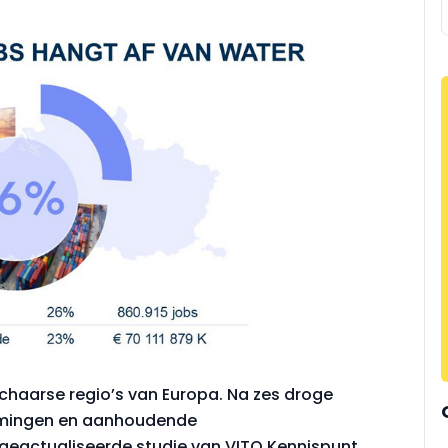
haarse regio’s van Europa. Na zes droge
romingen en aanhoudende
geactualiseerde studie van VITO Kennispunt