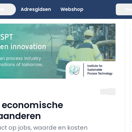
es
Adresgidsen
Webshop
Zo
t economische
laanderen
pact op jobs, waarde en kosten