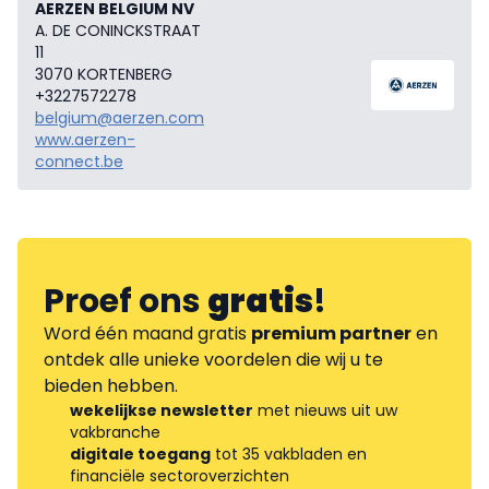
AERZEN BELGIUM NV
A. DE CONINCKSTRAAT
11
3070 KORTENBERG
+3227572278
belgium@aerzen.com
www.aerzen-
connect.be
Proef ons
gratis
!
Word één maand gratis
premium partner
en
ontdek alle unieke voordelen die wij u te
bieden hebben.
wekelijkse newsletter
met nieuws uit uw
vakbranche
digitale toegang
tot 35 vakbladen en
financiële sectoroverzichten