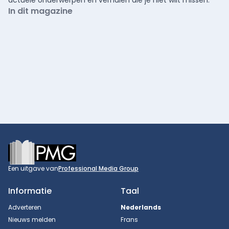
In dit magazine
Footer
Een uitgave van
Professional Media Group
Informatie
Taal
Adverteren
Nederlands
Nieuws melden
Frans