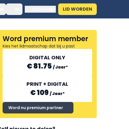
LID WORDEN
ek
NL
Aanmelden
Word premium member
Kies het lidmaatschap dat bij u past
DIGITAL ONLY
€ 81.75
/
Jaar
*
PRINT + DIGITAL
€ 109
/
Jaar
*
Word nu premium partner
Zelf nieuws te delen?