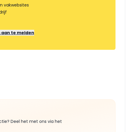
an vakwebsites
rijf
m aan te melden
ctie? Deel het met ons via het