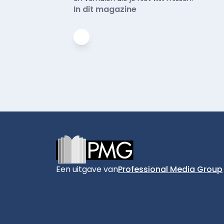
In dit magazine
Footer
Een uitgave van
Professional Media Group