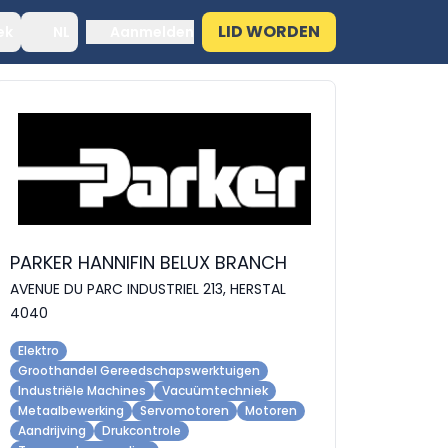
LID WORDEN
ek
NL
Aanmelden
PARKER HANNIFIN BELUX BRANCH
AVENUE DU PARC INDUSTRIEL 213, HERSTAL
4040
Elektro
Groothandel Gereedschapswerktuigen
Industriële Machines
Vacuümtechniek
Metaalbewerking
Servomotoren
Motoren
Aandrijving
Drukcontrole