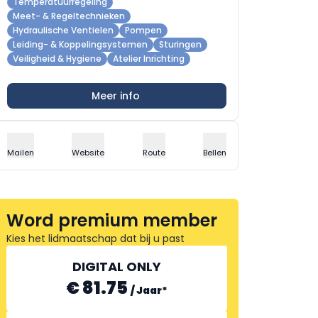
Temperatuurregeling
Meet- & Regeltechnieken
Hydraulische Ventielen
Pompen
Leiding- & Koppelingsystemen
Sturingen
Veiligheid & Hygiene
Atelier Inrichting
Meer info
Mailen
Website
Route
Bellen
Word premium member
Kies het lidmaatschap dat bij u past
DIGITAL ONLY
€ 81.75
/
Jaar
*