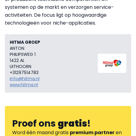
systemen op de markt en verzorgen service-
activiteiten. De focus ligt op hoogwaardige
technologieën voor niche-applicaties.
HITMA GROEP
ANTON
PHILIPSWEG 1
1422 AL
UITHOORN
+31297514783
info@hitma.nl
www.hitma.nl
Proef ons
gratis
!
Word één maand gratis
premium partner
en