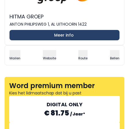
HITMA GROEP
ANTON PHILIPSWEG 1, AL UITHOORN 1422
Meer info
Mailen
Website
Route
Bellen
Word premium member
Kies het lidmaatschap dat bij u past
DIGITAL ONLY
€ 81.75
/
Jaar
*