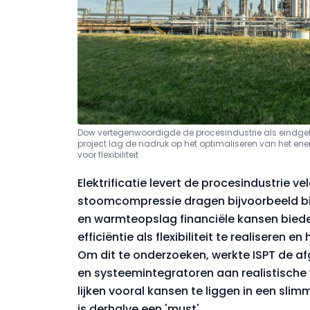
Dow vertegenwoordigde de procesindustrie als eindgebruiker
project lag de nadruk op het optimaliseren van het e
voor flexibiliteit
Elektrificatie levert de procesindustrie
stoomcompressie dragen bijvoorbeeld bij 
en warmteopslag financiële kansen biede
efficiëntie als flexibiliteit te realiseren e
Om dit te onderzoeken, werkte ISPT de af
en systeemintegratoren aan realistische 
lijken vooral kansen te liggen in een s
is derhalve een 'must'.