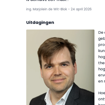
ing. Marjolein de Wit-Blok - 24 april 2026
Uitdagingen
De 
geb
pro
kun
hog
the
hog
erv
en 
Hoe
ont