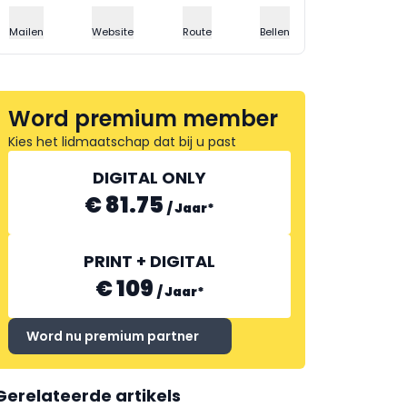
Mailen
Website
Route
Bellen
Word premium member
Kies het lidmaatschap dat bij u past
DIGITAL ONLY
€ 81.75
/
Jaar
*
PRINT + DIGITAL
€ 109
/
Jaar
*
Word nu premium partner
Gerelateerde artikels