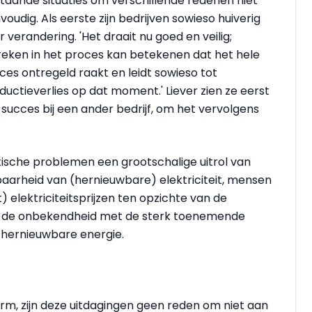
taande situaties om verschillende redenen niet
voudig. Als eerste zijn bedrijven sowieso huiverig
r verandering. 'Het draait nu goed en veilig;
reken in het proces kan betekenen dat het hele
ces ontregeld raakt en leidt sowieso tot
ductieverlies op dat moment.' Liever zien ze eerst
 succes bij een ander bedrijf, om het vervolgens
sche problemen een grootschalige uitrol van
kbaarheid van (hernieuwbare) elektriciteit, mensen
) elektriciteitsprijzen ten opzichte van de
ls de onbekendheid met de sterk toenemende
an hernieuwbare energie.
form, zijn deze uitdagingen geen reden om niet aan