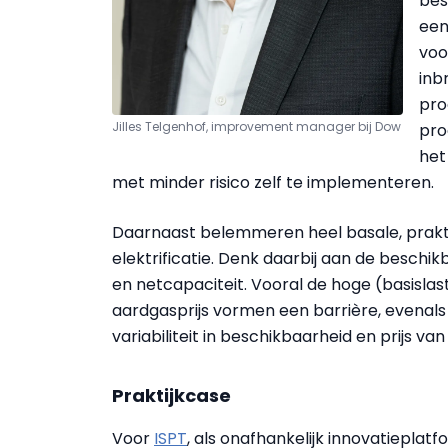
bes
een
voo
inb
pro
Jilles Telgenhof, improvement manager bij Dow
pro
het
met minder risico zelf te implementeren.
Daarnaast belemmeren heel basale, prakti
elektrificatie. Denk daarbij aan de beschi
en netcapaciteit. Vooral de hoge (basislast
aardgasprijs vormen een barrière, evena
variabiliteit in beschikbaarheid en prijs v
Praktijkcase
Voor
ISPT
, als onafhankelijk innovatieplat