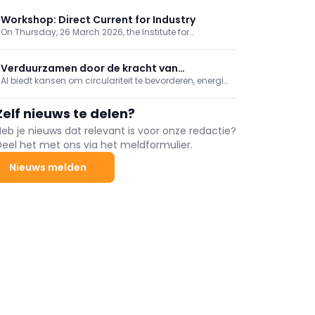
Workshop: Direct Current for Industry
On Thursday, 26 March 2026, the Institute for
Sustainable Process Technology (ISPT) and Stichting
Gelijkspanning Nederland are organising
an inspiration workshop dedicated to the future of
Verduurzamen door de kracht van
industrial energy systems based on Direct Current
AI biedt kansen om circulariteit te bevorderen, energie
digitalisering
(DC).
te besparen en adaptiever te produceren. Dit vraagt
om een nieuwe aanpak, gebaseerd op co-creatie
Zelf nieuws te delen?
met operators en het benutten van bestaande
proceskennis. ISPT speelt hierin een verbindende rol
Heb je nieuws dat relevant is voor onze redactie?
door ...
Deel het met ons via het meldformulier.
Nieuws melden