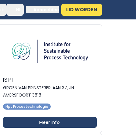
LID WORDEN
ek
NL
Aanmelden
ISPT
GROEN VAN PRINSTERERLAAN 37, JN
AMERSFOORT 3818
Npt Procestechnologie
Meer info