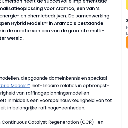
t Emerson heeft de succesvolle implementatie
alisatieoplossing voor Aramco, een van ’s
energie- en chemiebedrijven. De samenwerking
spen Hybrid Models™ in Aramco’s bestaande
 in de creatie van een van de grootste multi-
ter wereld.
odellen, diepgaande domeinkennis en speciaal
brid Models™
niet-lineaire relaties in opbrengst-
urigheid van raffinageplanningsmodellen
eeft inmiddels een voorspelnauwkeurigheid van tot
eit in belangrijke raffinage-eenheden.
in Continuous Catalyst Regeneration (CCR)- en