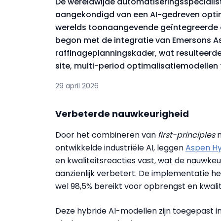
De wereldwijde automatiseringsspecialis
aangekondigd van een AI-gedreven optim
werelds toonaangevende geïntegreerde 
begon met de integratie van Emersons A
raffinageplanningskader, wat resulteerde
site, multi-period optimalisatiemodellen 
29 april 2026
Verbeterde nauwkeurigheid
Door het combineren van
first-principles
m
ontwikkelde industriële AI, leggen
Aspen Hy
en kwaliteitsreacties vast, wat de nauwke
aanzienlijk verbetert. De implementatie h
wel 98,5% bereikt voor opbrengst en kwalit
Deze hybride AI-modellen zijn toegepast 