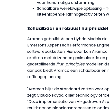
voor handmatige afstemming
Schaalbare wereldwijde oplossing – 
uiteenlopende raffinageactiviteiten w
Schaalbaar en robuust hulpmiddel
Aramco gebruikt Aspen Hybrid Models die 
Emersons AspenTech Performance Enginee
softwarepakketten. Hierdoor kon Aramco ze
creëren met duizenden gesimuleerde en g
gedetailleerde
first-principles
modellen die
aanpak biedt Aramco een schaalbaar en r
raffinageplanning.
"Aramco blijft de standaard zetten voor ope
zegt Claudio Fayad, chief technology offi
"Deze implementatie van AI-gedreven Asp
multi-period planningsprocessen te optim