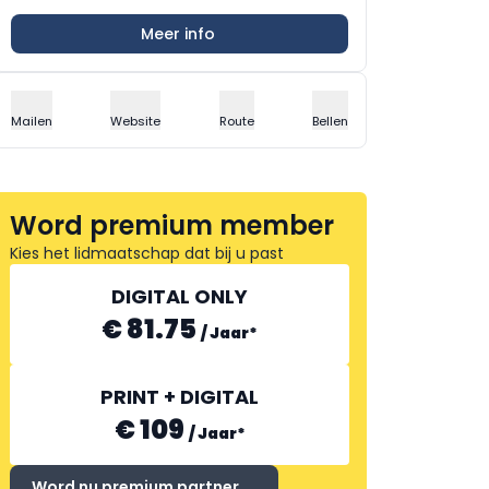
Meer info
Mailen
Website
Route
Bellen
Word premium member
Kies het lidmaatschap dat bij u past
DIGITAL ONLY
€ 81.75
/
Jaar
*
PRINT + DIGITAL
€ 109
/
Jaar
*
Word nu premium partner