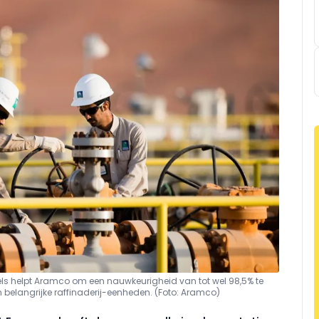
ls helpt Aramco om een nauwkeurigheid van tot wel 98,5% te
in belangrijke raffinaderij-eenheden. (Foto: Aramco)