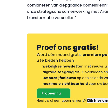
combineren van diepgaande domeinkennis 
onze strategische samenwerking met Aramco 
transformatie versnellen."
Proef ons
gratis
!
Word één maand gratis
premium pa
u te bieden hebben.
wekelijkse newsletter
met nieuws ui
digitale toegang
tot 35 vakbladen en
uw bedrijfsnieuws
op een selectie v
maximale zichtbaarheid
voor uw bed
Probeer nu
Heeft u al een abonnement?
Klik hier o