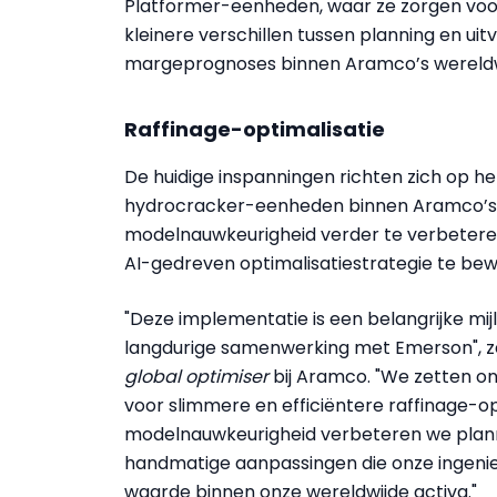
Platformer-eenheden, waar ze zorgen voo
kleinere verschillen tussen planning en ui
margeprognoses binnen Aramco’s wereldw
Raffinage-optimalisatie
De huidige inspanningen richten zich op h
hydrocracker-eenheden binnen Aramco’s a
modelnauwkeurigheid verder te verbetere
AI-gedreven optimalisatiestrategie te bewi
"Deze implementatie is een belangrijke mij
langdurige samenwerking met Emerson", ze
global optimiser
bij Aramco. "We zetten on
voor slimmere en efficiëntere raffinage-o
modelnauwkeurigheid verbeteren we plann
handmatige aanpassingen die onze ingeni
waarde binnen onze wereldwijde activa."