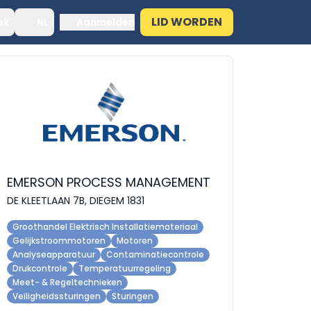
LID WORDEN
ek
NL
Aanmelden
EMERSON PROCESS MANAGEMENT
DE KLEETLAAN 7B, DIEGEM 1831
Groothandel Elektrisch Installatiemateriaal
Gelijkstroommotoren
Motoren
Analyseapparatuur
Contaminatiecontrole
Drukcontrole
Temperatuurregeling
Meet- & Regeltechnieken
Veiligheidssturingen
Sturingen