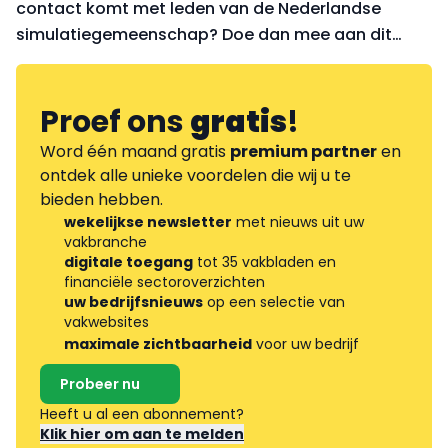
contact komt met leden van de Nederlandse
simulatiegemeenschap? Doe dan mee aan dit
event op 1 juni in Eindhoven. Het programma
bestaat uit technische sessies, en keynote
presentaties.
Proef ons
gratis
!
Word één maand gratis
premium partner
en
ontdek alle unieke voordelen die wij u te
bieden hebben.
wekelijkse newsletter
met nieuws uit uw
vakbranche
digitale toegang
tot 35 vakbladen en
financiële sectoroverzichten
uw bedrijfsnieuws
op een selectie van
vakwebsites
maximale zichtbaarheid
voor uw bedrijf
Probeer nu
Heeft u al een abonnement?
Klik hier om aan te melden