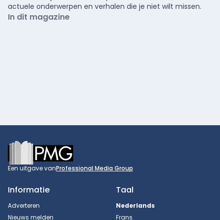
actuele onderwerpen en verhalen die je niet wilt missen.
In dit magazine
Footer
Een uitgave van
Professional Media Group
Informatie
Taal
Adverteren
Nederlands
Nieuws melden
Frans