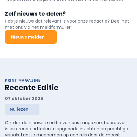
diversiteit van de mensen die in dit vakgebied werkzaam zijn en
de manieren waarop zij werken. In deze nieuwe rubriek lichten we
Zelf nieuws te delen?
een aantal van onze collega-procestechnologen uit.
Heb je nieuws dat relevant is voor onze redactie? Deel het
met ons via het meldformulier.
Nieuws melden
PRINT MAGAZINE
Recente Editie
07 oktober 2025
Nu lezen
Ontdek de nieuwste editie van ons magazine, boordevol
inspirerende artikelen, diepgaande inzichten en prachtige
visuals. Laat je meenemen op een reis door de meest