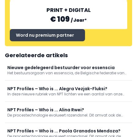
PRINT + DIGITAL
€ 109
/
Jaar
*
Word nu premium partner
Gerelateerde artikels
Nieuwe gedelegeerd bestuurder voor essenscia
Het bestuursorgaan van essenscia, de Belgische federatie van
de chemie- en life sciencesindustrie, heeft Barbara Veranneman
benoemd tot nieuwe gedelegeerd bestuurder. Ze treedt aan op
1 september en volgt Yves Verschueren op.
NPT Profiles – Who is ... Alegra Vezjak-Fluksi?
In deze nieuwe rubriek van NPT lichten we een aantal van onze
collega-procestechnologen uit. We geven een kijkje in wie zij zijn,
wat hun werkzaamheden inhouden en aan welke projecten zij
bijdragen. Wie is ... Alegra Vezjak-Fluksi?
NPT Profiles – Who is ... Alina Rwei?
De procestechnologie evolueert razendsnel. Dit omvat ook de
diversiteit van de mensen die in dit vakgebied werkzaam zijn en
de manieren waarop zij werken. In deze nieuwe rubriek lichten we
een aantal van onze collega-procestechnologen uit.
NPT Profiles – Who is ... Paola Granados Mendoza?
De procestechnologie evolueert razendsnel. Dit omvat ook de