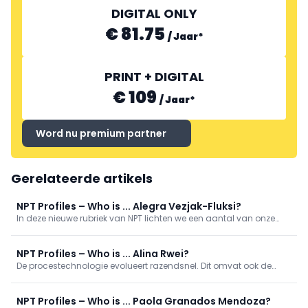
DIGITAL ONLY
€ 81.75
/
Jaar
*
PRINT + DIGITAL
€ 109
/
Jaar
*
Word nu premium partner
Gerelateerde artikels
NPT Profiles – Who is ... Alegra Vezjak-Fluksi?
In deze nieuwe rubriek van NPT lichten we een aantal van onze
collega-procestechnologen uit. We geven een kijkje in wie zij zijn,
wat hun werkzaamheden inhouden en aan welke projecten zij
bijdragen. Wie is ... Alegra Vezjak-Fluksi?
NPT Profiles – Who is ... Alina Rwei?
De procestechnologie evolueert razendsnel. Dit omvat ook de
diversiteit van de mensen die in dit vakgebied werkzaam zijn en
de manieren waarop zij werken. In deze nieuwe rubriek lichten we
een aantal van onze collega-procestechnologen uit.
NPT Profiles – Who is ... Paola Granados Mendoza?