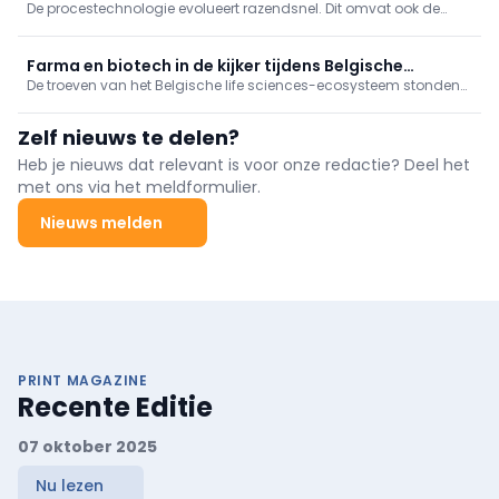
De procestechnologie evolueert razendsnel. Dit omvat ook de
diversiteit van de mensen die in dit vakgebied werkzaam zijn en
de manieren waarop zij werken. In deze nieuwe rubriek lichten we
een aantal van onze collega-procestechnologen uit.
Farma en biotech in de kijker tijdens Belgische
De troeven van het Belgische life sciences-ecosysteem stonden
economische missie naar Turkije
in de kijker tijdens de economische missie naar Turkije, onder
leiding van Hare Majesteit de Koningin. Sectorfederatie essenscia
Zelf nieuws te delen?
nam in Istanboel deel aan een high-level seminarie.
Heb je nieuws dat relevant is voor onze redactie? Deel het
met ons via het meldformulier.
Nieuws melden
PRINT MAGAZINE
Recente Editie
07 oktober 2025
Nu lezen