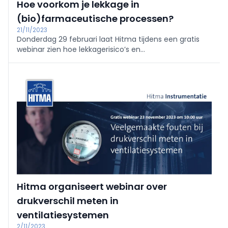
Hoe voorkom je lekkage in
(bio)farmaceutische processen?
21/11/2023
Donderdag 29 februari laat Hitma tijdens een gratis
webinar zien hoe lekkagerisico’s en
productievertraging in (bio)farmaceutische
processen kunnen worden voorkomen. Deelnemers
komen in 60 minuten alles te weten over de route
naar een betrouwbaar proces bij gebruik van single-
use technologie.
Hitma organiseert webinar over
drukverschil meten in
ventilatiesystemen
2/11/2023