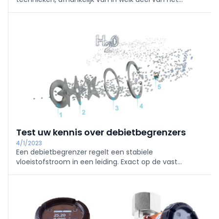
afvalwaterproces het water zich bevindt. Of het nu
gaat om influent- of effluent- afvalwater. De
oplossing is een debietmeter. Influentwater is veel
moeilijker te meten omdat het grote zwevende
elementen bevat die flowmeters kunnen
beschadigen.
Test uw kennis over debietbegrenzers
4/1/2023
Een debietbegrenzer regelt een stabiele
vloeistofstroom in een leiding. Exact op de vast
ingestelde waarde. Hiermee voorkomt u verspilling of
regelt u een vast debiet bij een koelproces. Ondanks
dat de waterdruk wijzigt wordt het debiet constant
gehouden. De doorstroombegrenzer is vergelijkbaar
met ...