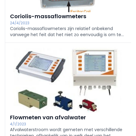
Coriolis-massaflowmeters
24/4/2023
Coriolis-massaflowmeters zijn relatief onbekend
vanwege het feit dat het niet zo eenvoudig is om te
begrijpen hoe ze werken ten opzichte van andere
meetprincipes. Hoewel het een relatief nieuwe
technologie is, worden ze in snel tempo de beste
oplossing voor bepaalde toepassingen zoals custody
transfer. Dit vanwege hun hoge nauwkeurigheid,
ongevoeligheid voor veranderingen in
mediumdichtheid en het vermogen om meerdere
procesparameters binnen een enkel instrument te
meten.
Flowmeten van afvalwater
4/1/2023
Afvalwaterstroom wordt gemeten met verschillende
technieken, afhankelijk van in welk deel van het