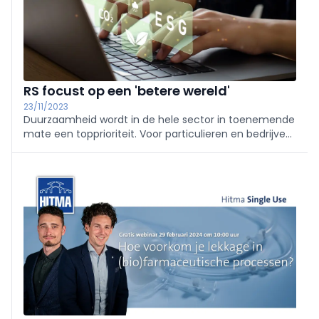
RS focust op een 'betere wereld'
23/11/2023
Duurzaamheid wordt in de hele sector in toenemende
mate een topprioriteit. Voor particulieren en bedrijven
blijft het echter een uitdaging. Daarom lanceerde RS
Benelux onlangs hun 'Better World Product'
assortiment.