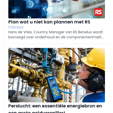
Plan wat u niet kan plannen met RS
17/8/2023
Hans de Vries, Country Manager van RS Benelux wordt
bevraagd over onderhoud en de componentenmarkt.
RS Group is een wereldwijd opererende omnichannel-
aanbieder van producten en diensten voor
ontwerpers, bouwers, onderhoudsmonteurs en
aankopers van industriële apparatuur en processen.
Perslucht: een essentiële energiebron en
een grote geldverspiller!