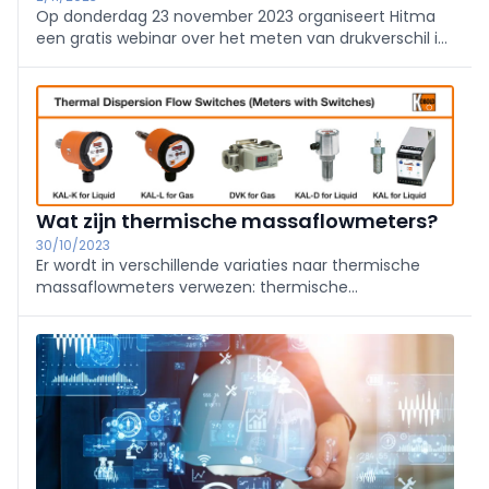
Op donderdag 23 november 2023 organiseert Hitma
een gratis webinar over het meten van drukverschil in
ventilatiesystemen. Specialisten bij Hitma, Teun
Mulder (specialist dataregistratie) en Marcel van
Kesteren (specialist HVAC-Instrumentatie), geven
tijdens het webinar antwoord op de vraag hoe je
veelgemaakte fouten bij het meten van drukverschil
voorkomt.
Wat zijn thermische massaflowmeters?
30/10/2023
Er wordt in verschillende variaties naar thermische
massaflowmeters verwezen: thermische
massastroommeters, calorimetrische debietmeters
en thermische dispersiestroommeters. Ze verwijzen
allemaal naar hetzelfde werkingsprincipe.