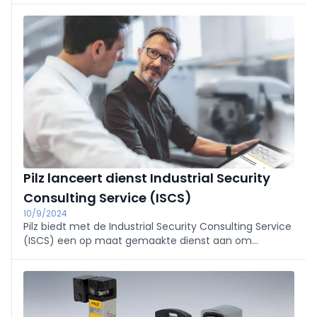
zoals het hektype, de desbetreffende inbouwsituatie
en het specifieke gebruik. Pilz breidt hiervoor zijn
assortiment op het gebied van
veiligheidsvergrendelingen uit met meteen twee
nieuwe sensoren: PSENmlock mini voor ruimtekritische
toepassingen en PSENslock 2 met een geoptimaliseerd
hygiënisch design en in nieuwe varianten met
roestvrijstalen onderdelen.
Pilz lanceert dienst Industrial Security
Consulting Service (ISCS)
10/9/2024
Pilz biedt met de Industrial Security Consulting Service
(ISCS) een op maat gemaakte dienst aan om
machines en installaties te beveiligen volgens de
nieuwe Machineverordening. Hiermee voldoen
bedrijven aan regelgeving en zorgen ze voor
maximale bescherming van medewerkers en
activiteiten.