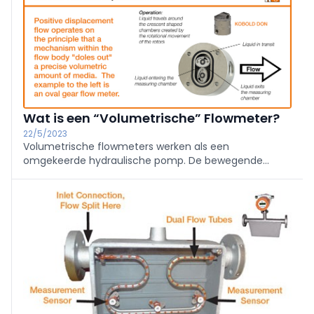
frequentieregelaars, Hitachi frequentieregelaars en
PLC’s, EXOR HMI’s en is Preferred Partner van Mitsubishi
Electric Factory Automation.
Wat is een “Volumetrische” Flowmeter?
22/5/2023
Volumetrische flowmeters werken als een
omgekeerde hydraulische pomp. De bewegende
delen in het huis zijn zo ontworpen dat een vaste
hoeveelheid vloeistof een kamer vult en vervolgens
wordt uitgedreven. Waarna de kamer weer met
dezelfde hoeveelheid vloeistof wordt gevuld.