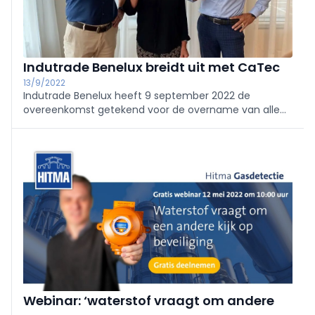
Indutrade Benelux breidt uit met CaTec
13/9/2022
Indutrade Benelux heeft 9 september 2022 de
overeenkomst getekend voor de overname van alle
aandelen van CaTec B.V. Met de acquisitie van deze
specialist in klimaatmeettechniek realiseert de
technische bedrijvengroep de derde overname van
dit jaar. CaTec levert als exclusief importeur een
breed scala aan meetinstrumenten en sensoren in de
Benelux. Het bedrijf is opgericht in 1995, heeft 14
medewerkers in dienst en is gevestigd in Wateringen.
Webinar: ‘waterstof vraagt om andere