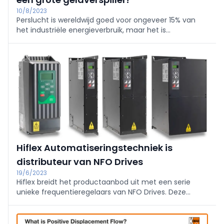
10/8/2023
Perslucht is wereldwijd goed voor ongeveer 15% van
het industriële energieverbruik, maar het is
verantwoordelijk voor 70% van de totale kosten van
energieverbruik. Terwijl lucht gratis is, is perslucht erg
duur vanwege de lage efficiëntie, die niet meer dan
10% bedraagt.
Hiflex Automatiseringstechniek is
distributeur van NFO Drives
19/6/2023
Hiflex breidt het productaanbod uit met een serie
unieke frequentieregelaars van NFO Drives. Deze
frequentieregelaars zijn een aanvulling op het al
bestaande Hiflex leveringsprogramma. Hiflex is de
Nederlandse importeur van Invertek