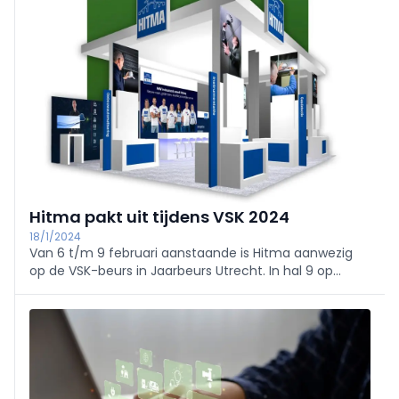
Hitma pakt uit tijdens VSK 2024
18/1/2024
Van 6 t/m 9 februari aanstaande is Hitma aanwezig
op de VSK-beurs in Jaarbeurs Utrecht. In hal 9 op
stand A028 praten de Hitma-medewerkers
beursbezoekers o.a. bij over zusterbedrijf MW
Instruments uit Almere dat vanaf 1 februari 2024 de
markt op gaat onder de naam Hitma en één team
vormt met de instrumentatiecollega’s van het
hoofdkantoor in Uithoorn en de vestigingen in
Antwerpen en Purmerend.