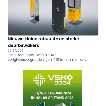
Nieuwe kleine robuuste en sterke
deurbewakers
29/5/2024
Pilz introduceert twee nieuwe
veiligheidsvergrendelingen, PSENmlock mini en
PSENslock 2, die zorgen voor meer productiviteit in
verschillende industrieën. Beide
veiligheidsvergrendelingen voldoen aan de strengste
hygiëne-eisen en zijn ideaal voor sectoren zoals de
verpakkings- en farmaceutische industrie