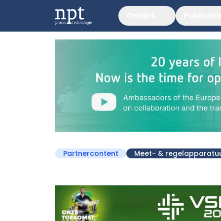
Ontdek
Publicati
Partnercontent
Meet- & regelapparatu