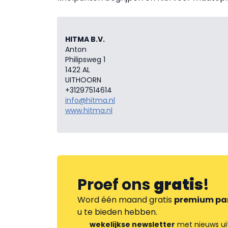
HITMA B.V.
Anton
Philipsweg 1
1422 AL
UITHOORN
+31297514614
info@hitma.nl
www.hitma.nl
Proef ons
gratis
!
Word één maand gratis
premium pa
u te bieden hebben.
wekelijkse newsletter
met nieuws ui