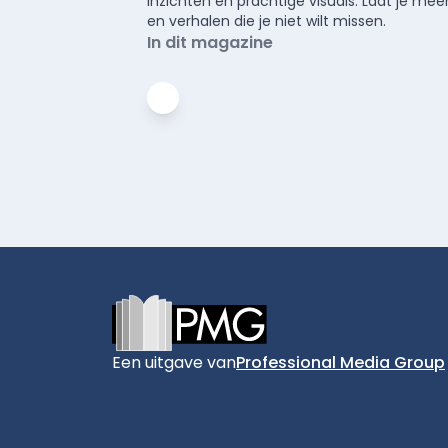
inzichten en prachtige visuals. Laat je 
en verhalen die je niet wilt missen.
In dit magazine
Footer
Een uitgave van
Professional Media Group