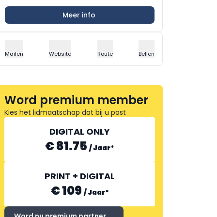
Meer info
Mailen
Website
Route
Bellen
Word premium member
Kies het lidmaatschap dat bij u past
DIGITAL ONLY
€ 81.75
/
Jaar
*
PRINT + DIGITAL
€ 109
/
Jaar
*
Word nu premium partner