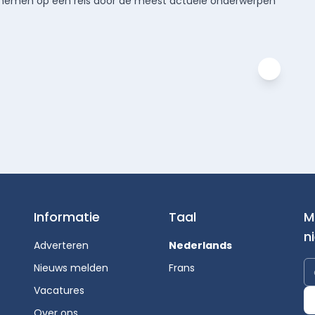
meenemen op een reis door de meest actuele onderwerpen
Informatie
Taal
M
n
Adverteren
Nederlands
Nieuws melden
Frans
Vacatures
Over ons