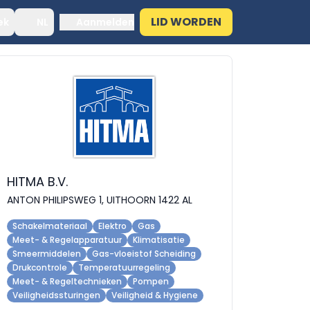
LID WORDEN
ek
NL
Aanmelden
HITMA B.V.
ANTON PHILIPSWEG 1, UITHOORN 1422 AL
Schakelmateriaal
Elektro
Gas
Meet- & Regelapparatuur
Klimatisatie
Smeermiddelen
Gas-vloeistof Scheiding
Drukcontrole
Temperatuurregeling
Meet- & Regeltechnieken
Pompen
Veiligheidssturingen
Veiligheid & Hygiene