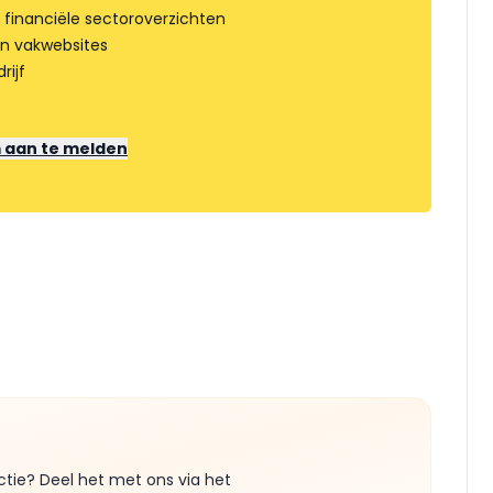
 financiële sectoroverzichten
an vakwebsites
rijf
m aan te melden
ctie? Deel het met ons via het