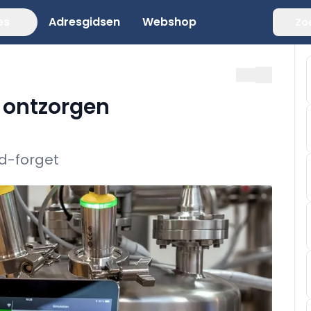
es
Adresgidsen
Webshop
Zo
 ontzorgen
d-forget