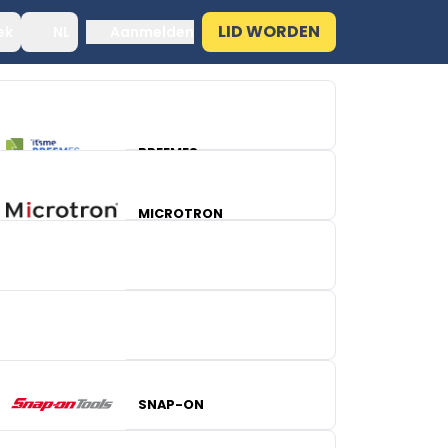
LID WORDEN
ek
NL
Aanmelden
BREEMES
MICROTRON
TESTO
SNAP-ON