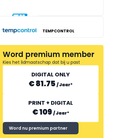
FLOWCOR
ENDRESS+HAUSER
TEMPCONTROL
Word premium member
Kies het lidmaatschap dat bij u past
DIGITAL ONLY
€ 81.75
/
Jaar
*
PRINT + DIGITAL
€ 109
/
Jaar
*
Word nu premium partner