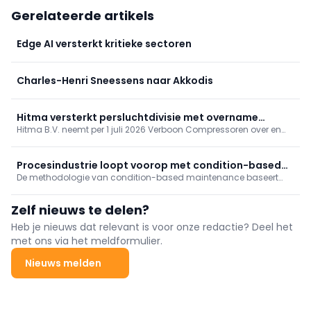
Gerelateerde artikels
Edge AI versterkt kritieke sectoren
Charles-Henri Sneessens naar Akkodis
Hitma versterkt persluchtdivisie met overname
Hitma B.V. neemt per 1 juli 2026 Verboon Compressoren over en
Verboon Compressoren
versterkt zo haar activiteiten in persluchtoplossingen en service.
Verboon blijft vanuit Nootdorp onder eigen naam opereren met
hetzelfde team; oprichter Huib Verboon blijft betrokken. Klanten
Procesindustrie loopt voorop met condition-based
merken weinig verandering.
De methodologie van condition-based maintenance baseert
maintenance
onderhoudsbeslissingen op actuele conditiemetingen. De
methodologie verschilt per industrietak. In de procesindustrie is
Zelf nieuws te delen?
CBM hoogwaardig, diepgaand en sterk gereguleerd.
Heb je nieuws dat relevant is voor onze redactie? Deel het
met ons via het meldformulier.
Nieuws melden