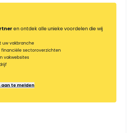
rtner
en ontdek alle unieke voordelen die wij
t uw vakbranche
 financiële sectoroverzichten
an vakwebsites
rijf
m aan te melden