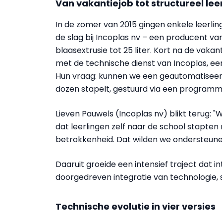
Van vakantiejob tot structureel le
In de zomer van 2015 gingen enkele leerl
de slag bij Incoplas nv – een producent va
blaasextrusie tot 25 liter. Kort na de vaka
met de technische dienst van Incoplas, een
Hun vraag: kunnen we een geautomatiseer
dozen stapelt, gestuurd via een programm
Lieven Pauwels (Incoplas nv) blikt terug: "W
dat leerlingen zelf naar de school stapten
betrokkenheid. Dat wilden we ondersteune
Daaruit groeide een intensief traject dat in
doorgedreven integratie van technologie,
Technische evolutie in vier versies