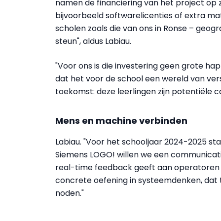
namen de financiering van het project op z
bijvoorbeeld softwarelicenties of extra mater
scholen zoals die van ons in Ronse – geogra
steun", aldus Labiau.
"Voor ons is die investering geen grote ha
dat het voor de school een wereld van ve
toekomst: deze leerlingen zijn potentiële co
Mens en machine verbinden
Labiau. "Voor het schooljaar 2024-2025 staa
Siemens LOGO! willen we een communicati
real-time feedback geeft aan operatoren 
concrete oefening in systeemdenken, dat t
noden."