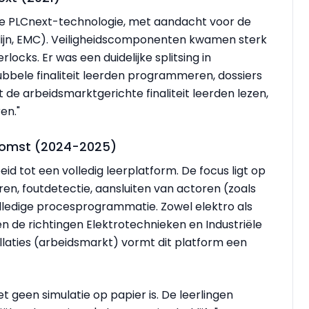
we PLCnext-technologie, met aandacht voor de
lijn, EMC). Veiligheidscomponenten kwamen sterk
rlocks. Er was een duidelijke splitsing in
 dubbele finaliteit leerden programmeren, dossiers
t de arbeidsmarktgerichte finaliteit leerden lezen,
en."
ekomst (2024-2025)
d tot een volledig leerplatform. De focus ligt op
en, foutdetectie, aansluiten van actoren (zoals
olledige procesprogrammatie. Zowel elektro als
 de richtingen Elektrotechnieken en Industriële
tallaties (arbeidsmarkt) vormt dit platform een
et geen simulatie op papier is. De leerlingen