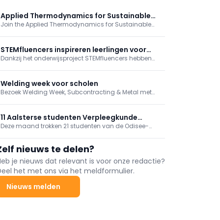
Applied Thermodynamics for Sustainable
Join the Applied Thermodynamics for Sustainable
Chemical Engineering
Chemical Engineering Course and gain insights
about physical properties of pure components and
mixtures. This course is tailored for EngD and PhD
STEMfluencers inspireren leerlingen voor
students, postdocs, and industry engineers.
Dankzij het onderwijsproject STEMfluencers hebben
wetenschap en techniek
ondertussen al 17.000 leerlingen op een originele
manier kennisgemaakt met wetenschap en techniek.
Ook dit schooljaar trokken STEMfluencers opnieuw
Welding week voor scholen
naar middelbare scholen.
Bezoek Welding Week, Subcontracting & Metal met
uw school op dinsdag 19 mei. Welding Week is dé
plek waar leerlingen de modernste las- en
metaaltechnologieën in actie zien en proeven van de
11 Aalsterse studenten Verpleegkunde
toekomst van techniek.
Deze maand trokken 21 studenten van de Odisee-
trekken naar Ghana
hogeschool naar Ghana voor een internationale
stage- en inleefreis. Onder hen 11
Zelf nieuws te delen?
derdejaarsstudenten Verpleegkunde van campus
Aalst.
Heb je nieuws dat relevant is voor onze redactie?
Deel het met ons via het meldformulier.
Nieuws melden