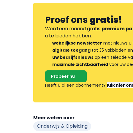
Proef ons
gratis
!
Word één maand gratis
premium pa
u te bieden hebben.
wekelijkse newsletter
met nieuws ui
digitale toegang
tot 35 vakbladen en
uw bedrijfsnieuws
op een selectie v
maximale zichtbaarheid
voor uw bed
Probeer nu
Heeft u al een abonnement?
Klik hier o
Meer weten over
Onderwijs & Opleiding