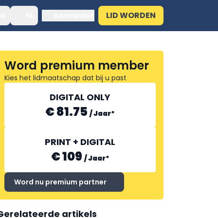
LID WORDEN
ek
NL
Aanmelden
Word premium member
Kies het lidmaatschap dat bij u past
DIGITAL ONLY
€ 81.75
/
Jaar
*
PRINT + DIGITAL
€ 109
/
Jaar
*
Word nu premium partner
Gerelateerde artikels