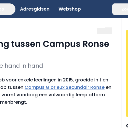
es
Adresgidsen
Webshop
Zo
ing tussen Campus Ronse
de hand in hand
voor enkele leerlingen in 2015, groeide in tien
chap tussen
Campus Glorieux Secundair Ronse
en
ct vormt vandaag een volwaardig leerplatform
samenbrengt.