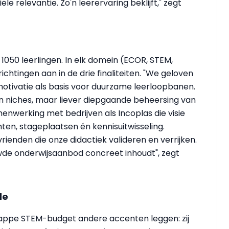
le relevantie. Zo'n leerervaring beklijft," zegt
050 leerlingen. In elk domein (ECOR, STEM,
chtingen aan in de drie finaliteiten. "We geloven
motivatie als basis voor duurzame leerloopbanen.
 niches, maar liever diepgaande beheersing van
nwerking met bedrijven als Incoplas die visie
ten, stageplaatsen én kennisuitwisseling.
 vrienden die onze didactiek valideren en verrijken.
euwde onderwijsaanbod concreet inhoudt", zegt
de
rappe STEM-budget andere accenten leggen: zij