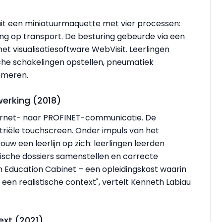
uit een miniatuurmaquette met vier processen:
ing op transport. De besturing gebeurde via een
t visualisatiesoftware WebVisit. Leerlingen
he schakelingen opstellen, pneumatiek
mmeren.
werking (2018)
hernet- naar PROFINET-communicatie. De
ustriële touchscreen. Onder impuls van het
 een leerlijn op zich: leerlingen leerden
rische dossiers samenstellen en correcte
 Education Cabinet – een opleidingskast waarin
en realistische context", vertelt Kenneth Labiau
ext (2021)