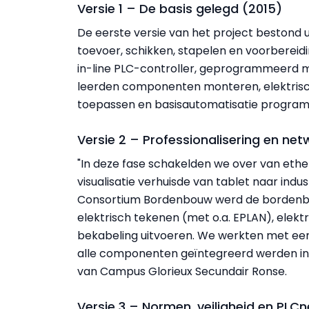
Versie 1 – De basis gelegd (2015)
De eerste versie van het project bestond 
toevoer, schikken, stapelen en voorbereid
in-line PLC-controller, geprogrammeerd me
leerden componenten monteren, elektrisc
toepassen en basisautomatisatie progra
Versie 2 – Professionalisering en net
"In deze fase schakelden we over van et
visualisatie verhuisde van tablet naar ind
Consortium Bordenbouw werd de bordenbouw
elektrisch tekenen (met o.a. EPLAN), elekt
bekabeling uitvoeren. We werkten met een
alle componenten geïntegreerd werden in e
van Campus Glorieux Secundair Ronse.
Versie 3 – Normen, veiligheid en PLCn