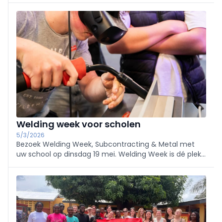
Ook dit schooljaar trokken STEMfluencers opnieuw
naar middelbare scholen.
Welding week voor scholen
5/3/2026
Bezoek Welding Week, Subcontracting & Metal met
uw school op dinsdag 19 mei. Welding Week is dé plek
waar leerlingen de modernste las- en
metaaltechnologieën in actie zien en proeven van de
toekomst van techniek.