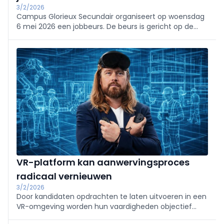
3/2/2026
Campus Glorieux Secundair organiseert op woensdag
6 mei 2026 een jobbeurs. De beurs is gericht op de
eigen leerlingen en in de namiddag open voor het
brede publiek. De jobbeurs is opgezet als
ontmoetingsmoment tussen onderwijs en werkveld,
met als insteek: “waar talent en kansen elkaar
ontmoeten."
VR-platform kan aanwervingsproces
radicaal vernieuwen
3/2/2026
Door kandidaten opdrachten te laten uitvoeren in een
VR-omgeving worden hun vaardigheden objectief
zichtbaar - ongeacht taal, opleiding of culturele