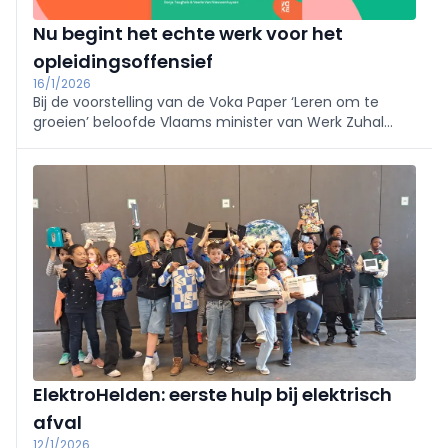
Nu begint het echte werk voor het
opleidingsoffensief
16/1/2026
Bij de voorstelling van de Voka Paper ‘Leren om te
groeien’ beloofde Vlaams minister van Werk Zuhal
Demir in te gaan op onze oproep tot een gerichte
Vlaamse talentstrategie. Enkele weken geleden volgde
het antwoord daarop in de vorm van de conceptnota
‘Vlaanderen Leert!’
ElektroHelden: eerste hulp bij elektrisch
afval
12/1/2026