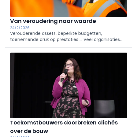
Van veroudering naar waarde
24/2/2026
Verouderende assets, beperkte budgetten,
toenemende druk op prestaties ... Veel organisaties
herkennen dit spanningsveld, maar deze situatie biedt
ook kansen om het verschil te maken. Mainnovation
ontwikkelde hiertoe een gestructureerde aanpak:
SAPA.
Toekomstbouwers doorbreken clichés
over de bouw