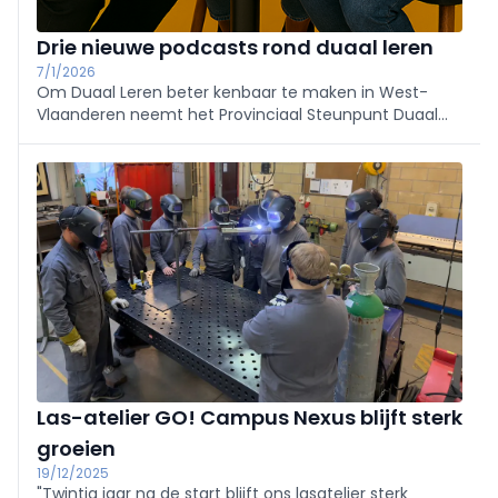
Drie nieuwe podcasts rond duaal leren
7/1/2026
Om Duaal Leren beter kenbaar te maken in West-
Vlaanderen neemt het Provinciaal Steunpunt Duaal
Leren op 23 februari drie nieuwe podcasts op.
Las-atelier GO! Campus Nexus blijft sterk
groeien
19/12/2025
"Twintig jaar na de start blijft ons lasatelier sterk