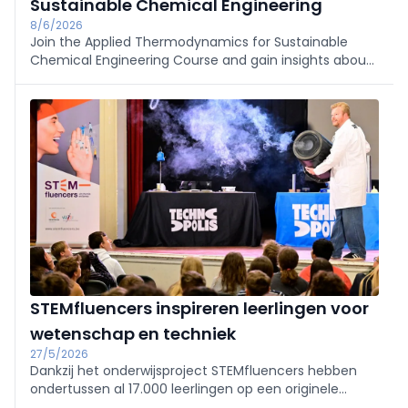
Sustainable Chemical Engineering
8/6/2026
Join the Applied Thermodynamics for Sustainable
Chemical Engineering Course and gain insights about
physical properties of pure components and mixtures.
This course is tailored for EngD and PhD students,
postdocs, and industry engineers.
STEMfluencers inspireren leerlingen voor
wetenschap en techniek
27/5/2026
Dankzij het onderwijsproject STEMfluencers hebben
ondertussen al 17.000 leerlingen op een originele
manier kennisgemaakt met wetenschap en techniek.