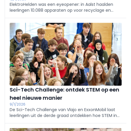
ElektroHelden was een eyeopener: in Aalst haalden
leerlingen 10.088 apparaten op voor recyclage en
2.814 voor hergebruik. Het project van Recupel en
GoodPlanet bewijst dat sensibilisering werkt: al 2.547
leerlingen verzamelden bijna 90.000 apparaten.
Sci-Tech Challenge: ontdek STEM op een
heel nieuwe manier
9/1/2026
De Sci-Tech Challenge van Vlajo en ExxonMobil laat
leerlingen uit de derde graad ontdekken hoe STEM in
het dagelijks leven zit. Ze werken in teams aan een
echte STEM-uitdaging, begeleid door een EXXPert, en