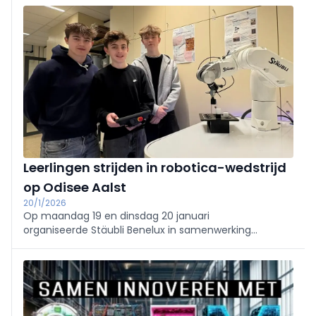
achtergrond.
Leerlingen strijden in robotica-wedstrijd
op Odisee Aalst
20/1/2026
Op maandag 19 en dinsdag 20 januari
organiseerde Stäubli Benelux in samenwerking
met RTC (Regionaal Technologisch Centrum) Oost-
Vlaanderen de regionale voorronde van de VAL Robot
Challenge op Odisee-hogeschool campus Aalst.