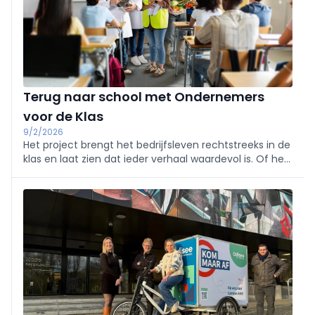
Terug naar school met Ondernemers
voor de Klas
9/2/2026
Het project brengt het bedrijfsleven rechtstreeks in de
klas en laat zien dat ieder verhaal waardevol is. Of het
nu komt van een ondernemer, een jonge starter, een
vakexpert, een leidinggevende, een freelancer of een
andere professional met een boeiend parcours: elk
verhaal telt.