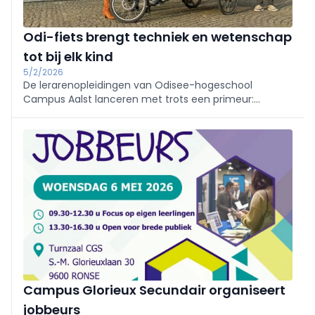
Odi-fiets brengt techniek en wetenschap
tot bij elk kind
5/2/2026
De lerarenopleidingen van Odisee-hogeschool
Campus Aalst lanceren met trots een primeur:
de Odi-fiets. Deze opvallende cargobike, met een
laadvermogen tot maar liefst 300 kilogram, zit
boordevol interactieve STEM-proefjes en -activiteiten.
Campus Glorieux Secundair organiseert
jobbeurs