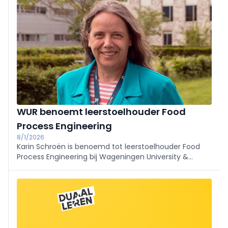
groeien via een interactieve gastles toe na
WUR benoemt leerstoelhouder Food
Process Engineering
8/1/2026
Karin Schroën is benoemd tot leerstoelhouder Food
Process Engineering bij Wageningen University &
Research (WUR). Zij volgt Remko Boom op en zal zich
met haar leerstoelgroep richten op fundamentele
procestechnologische inzichten.