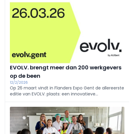
secundair onderwijs.
EVOLV. brengt meer dan 200 werkgevers
op de been
12/2/2026
Op 26 maart vindt in Flanders Expo Gent de allereerste
editie van EVOLV. plaats: een innovatieve
afstudeerbeurs die de huidige arbeidsmarkt en de
mogelijkheden tot verder studeren samenbrengt op
één centrale locatie.