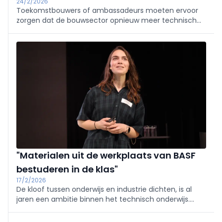
24/2/2026
Toekomstbouwers of ambassadeurs moeten ervoor
zorgen dat de bouwsector opnieuw meer technisch
geschoold personeel kan aantrekken. Dat vertelde
Veerle Desutter van Embuild tijdens het Symposium
Technisch Onderwijs waar ze werd bijgestaan door
gastleerkracht An Warrens.
"Materialen uit de werkplaats van BASF
bestuderen in de klas"
17/2/2026
De kloof tussen onderwijs en industrie dichten, is al
jaren een ambitie binnen het technisch onderwijs.
Voor Mirthe Vernijns werd die ambitie realiteit toen ze
drie jaar lang als gastleerkracht aan de slag ging in het