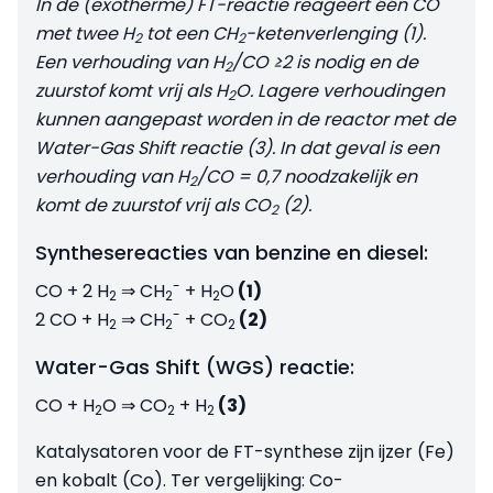
In de (exotherme) FT-reactie reageert één CO
met twee H
tot een CH
-ketenverlenging (1).
2
2
Een verhouding van H
/CO ≥2 is nodig en de
2
zuurstof komt vrij als H
O. Lagere verhoudingen
2
kunnen aangepast worden in de reactor met de
Water-Gas Shift reactie (3). In dat geval is een
verhouding van H
/CO = 0,7 noodzakelijk en
2
komt de zuurstof vrij als CO
(2).
2
Synthesereacties van benzine en diesel:
-
CO + 2 H
⇒ CH
+ H
O
(1)
2
2
2
-
2 CO + H
⇒ CH
+ CO
(2)
2
2
2
Water-Gas Shift (WGS) reactie:
CO + H
O ⇒ CO
+ H
(3)
2
2
2
Katalysatoren voor de FT-synthese zijn ijzer (Fe)
en kobalt (Co). Ter vergelijking: Co-