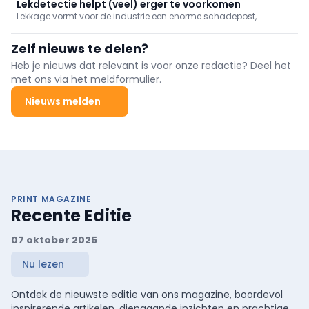
pilootinfrastructuur van Deltamen AG.
Lekdetectie helpt (veel) erger te voorkomen
Lekkage vormt voor de industrie een enorme schadepost,
variërend van productieverlies en milieuschade tot reparaties,
boetes, sancties en/of schadevergoedingen. Vroegtijdige
Zelf nieuws te delen?
detectie voorkomt veel narigheid wanneer preventie en
beheersing tekortschieten.
Heb je nieuws dat relevant is voor onze redactie? Deel het
met ons via het meldformulier.
Nieuws melden
PRINT MAGAZINE
Recente Editie
07 oktober 2025
Nu lezen
Ontdek de nieuwste editie van ons magazine, boordevol
inspirerende artikelen, diepgaande inzichten en prachtige