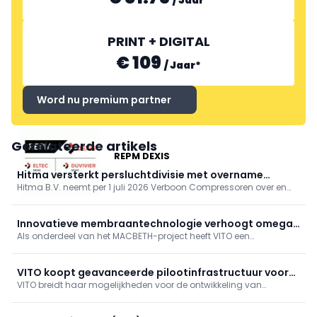
/
Jaar
*
PRINT + DIGITAL
€ 109
/
Jaar
*
Word nu premium partner
Gerelateerde artikels
REPM DEXIS
Hitma versterkt persluchtdivisie met overname
Hitma B.V. neemt per 1 juli 2026 Verboon Compressoren over en
Verboon Compressoren
versterkt zo haar activiteiten in persluchtoplossingen en service.
Verboon blijft vanuit Nootdorp onder eigen naam opereren met
hetzelfde team; oprichter Huib Verboon blijft betrokken. Klanten
Innovatieve membraantechnologie verhoogt omega
merken weinig verandering.
Als onderdeel van het MACBETH-project heeft VITO een
3- en 6-gehalte in visolie
geavanceerd proces ontwikkeld om het gehalte aan omega 3-
en 6-vetzuren in visolie te verrijken.
VITO koopt geavanceerde pilootinfrastructuur voor
VITO breidt haar mogelijkheden voor de ontwikkeling van
pervaporatie
duurzame scheidingstechnologieën gevoelig uit met de
aankoop van unieke en geavanceerde pervaporatie-