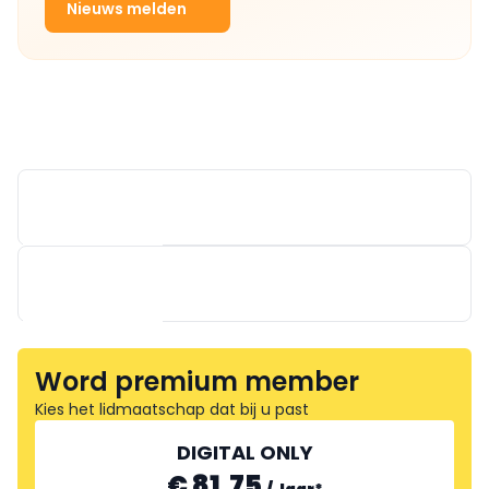
Nieuws melden
Word premium member
Kies het lidmaatschap dat bij u past
DIGITAL ONLY
DEXIS BELGIUM
€ 81.75