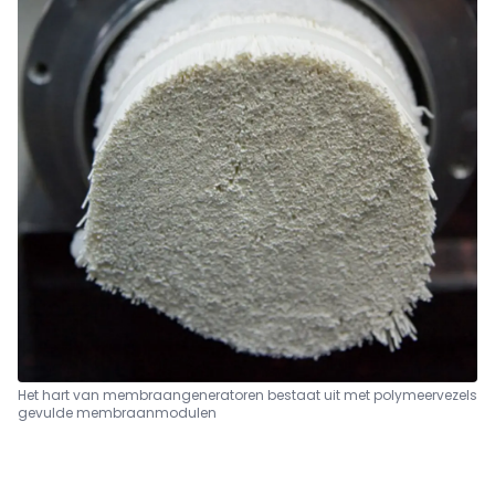
Het hart van membraangeneratoren bestaat uit met polymeervezels
gevulde membraanmodulen