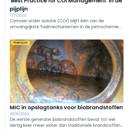
'Best Practice for COI Management' in de
pijplijn
7/7/2020
Corrosie onder isolatie (COI) blijft één van de
omvangrijkste faalmechanismen in de petrochemie
en procesindustrie, en kan leiden tot abrupte
systeemstoringen, hoge onderhoudskosten en
Premium
ongeplande stilstanden van assets. WCM (World Class
Maintenance) plant tegen 2019 de uitgave van een
Best Practice voor COI beheer.
MIC in opslagtanks voor biobrandstoffen
30/6/2020
De eerste generatie biobrandstoffen bevat tot wel
dertig keer meer water dan traditionele brandstoffen.
Het is de belangrijkste reden dat bacteriën hierin een