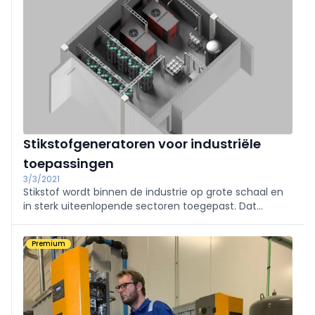
Stikstofgeneratoren voor industriële
toepassingen
3/3/2021
Stikstof wordt binnen de industrie op grote schaal en
in sterk uiteenlopende sectoren toegepast. Dat
varieert van de voedings-, metaal- en elektronica-
industrie tot de chemische en farmaceutische
Premium
industrie. In veel sectoren stapt men in toenemende
mate over op het zelf genereren van stikstof met
behulp van een stikstofgenerator.