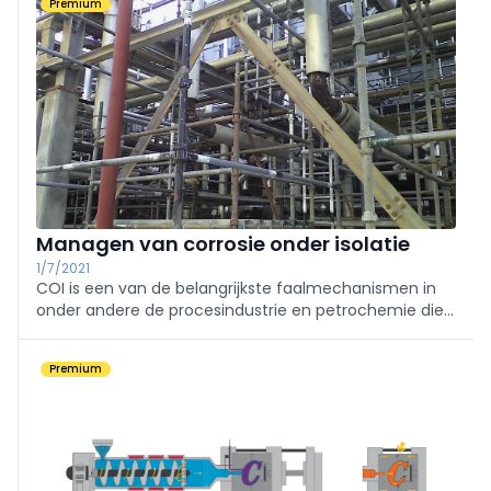
Premium
owner dit in de gaten heeft.
Managen van corrosie onder isolatie
1/7/2021
COI is een van de belangrijkste faalmechanismen in
onder andere de procesindustrie en petrochemie die
bedrijven jaarlijks veel geld kost. WCM informeert over
COI en de wijze waarop asset managers het probleem
Premium
het beste kunnen benaderen.