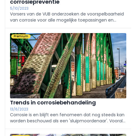
corrosiepreventie
5/10/2023
Vorsers van de VUB onderzoeken de voorspelbaarheid
van corrosie voor alle mogelijke toepassingen en
stellen hun bevindingen voor tijdens het belangrijkste
corrosiecongres ter wereld dat van 27 tot 31 augustus
Premium
in Brussel plaats zal vinden.
Trends in corrosiebehandeling
13/6/2023
Corrosie is en blijft een fenomeen dat nog steeds kan
worden beschouwd als een 'sluipmoordenaar'. Vooral
wanneer het optreedt op locaties waar het niet
zichtbaar is en zich kan uitbreiden zonder dat de asset