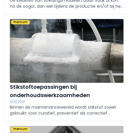
De kwaliteit van voedingsmiddelen daalt vaak al kort
na de oogst, dan wel tijdens de productie en/of bij het
verpakken. Vaak gebeurt dit door de aanwezigheid van
micro-organismen. Bij het vertragen van dit proces
Premium
speelt stikstof een belangrijke rol.
Stikstoftoepassingen bij
onderhoudswerkzaamheden
3/3/2021
Binnen de maintenancewereld wordt stikstof zowel
gebruikt voor curatief, preventief als correctief
onderhoud, en dat zowel in de gasvorm als in de
vloeibare toestand.
Premium