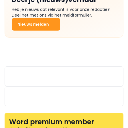
Heb je nieuws dat relevant is voor onze redactie?
Deel het met ons via het meldformulier.
Nieuws melden
Word premium member
DEXIS BELGIUM