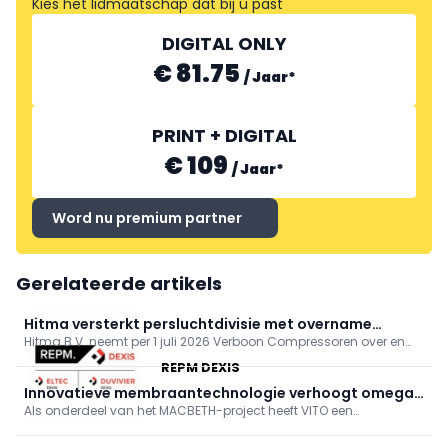
Kies het lidmaatschap dat bij u past
DIGITAL ONLY
€ 81.75
/
Jaar
*
PRINT + DIGITAL
€ 109
/
Jaar
*
Word nu premium partner
Gerelateerde artikels
Hitma versterkt persluchtdivisie met overname
Hitma B.V. neemt per 1 juli 2026 Verboon Compressoren over en
Verboon Compressoren
versterkt zo haar activiteiten in persluchtoplossingen en service.
REPM DEXIS
Verboon blijft vanuit Nootdorp onder eigen naam opereren met
hetzelfde team; oprichter Huib Verboon blijft betrokken. Klanten
Innovatieve membraantechnologie verhoogt omega
merken weinig verandering.
Als onderdeel van het MACBETH-project heeft VITO een
3- en 6-gehalte in visolie
geavanceerd proces ontwikkeld om het gehalte aan omega 3-
en 6-vetzuren in visolie te verrijken.