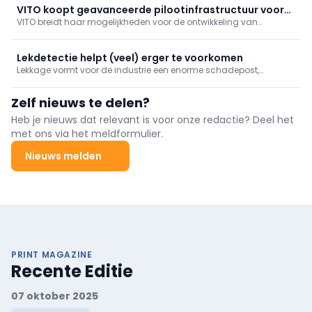
VITO koopt geavanceerde pilootinfrastructuur voor
VITO breidt haar mogelijkheden voor de ontwikkeling van
pervaporatie
duurzame scheidingstechnologieën gevoelig uit met de
aankoop van unieke en geavanceerde pervaporatie-
pilootinfrastructuur van Deltamen AG.
Lekdetectie helpt (veel) erger te voorkomen
Lekkage vormt voor de industrie een enorme schadepost,
variërend van productieverlies en milieuschade tot reparaties,
boetes, sancties en/of schadevergoedingen. Vroegtijdige
Zelf nieuws te delen?
detectie voorkomt veel narigheid wanneer preventie en
beheersing tekortschieten.
Heb je nieuws dat relevant is voor onze redactie? Deel het
met ons via het meldformulier.
Nieuws melden
PRINT MAGAZINE
Recente Editie
07 oktober 2025