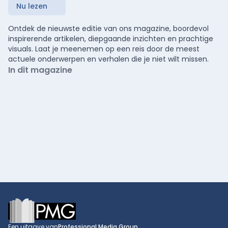
Nu lezen
Ontdek de nieuwste editie van ons magazine, boordevol
inspirerende artikelen, diepgaande inzichten en prachtige
visuals. Laat je meenemen op een reis door de meest
actuele onderwerpen en verhalen die je niet wilt missen.
In dit magazine
Footer
Een uitgave van
Professional Media Group