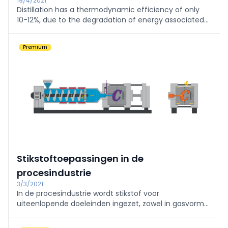
19/4/2021
Distillation has a thermodynamic efficiency of only
10-12%, due to the degradation of energy associated
to the temperature difference between the reboiler
and condenser, and the mixing of liquid streams of ...
Premium
Stikstoftoepassingen in de
procesindustrie
3/3/2021
In de procesindustrie wordt stikstof voor
uiteenlopende doeleinden ingezet, zowel in gasvorm
als in vloeibare vorm.