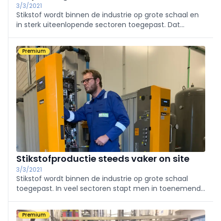
3/3/2021
Stikstof wordt binnen de industrie op grote schaal en
in sterk uiteenlopende sectoren toegepast. Dat
varieert van de voedings-, metaal- en elektronica-
industrie tot de chemische en farmaceutische
Premium
industrie. In veel sectoren stapt men in toenemende
mate over op het zelf genereren van stikstof met
behulp van een stikstofgenerator.
Stikstofproductie steeds vaker on site
3/3/2021
Stikstof wordt binnen de industrie op grote schaal
toegepast. In veel sectoren stapt men in toenemende
mate over op het zelf genereren van stikstof met
behulp van een stikstofgenerator. Wat logisch is, want
Premium
de voordelen zijn evident.