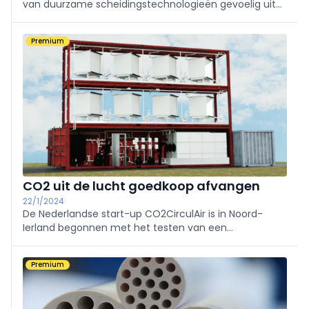
van duurzame scheidingstechnologieën gevoelig uit
met de aankoop van unieke en geavanceerde
pervaporatie-pilootinfrastructuur van Deltamen AG.
Premium
CO2 uit de lucht goedkoop afvangen
22/1/2024
De Nederlandse start-up CO2CirculAir is in Noord-
Ierland begonnen met het testen van een
proefinstallatie die CO2 uit de lucht afvangt. De
installatie zou twee keer zo efficiënt zijn, en relatief
Premium
goedkoop en energiezuinig.