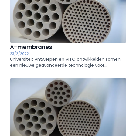
A-membranes
23/2/2022
Universiteit Antwerpen en VITO ontwikkelden samen
een nieuwe geavanceerde technologie voor
membraanfiltraties in vloeistoffen. Vanuit de spin-off
A-membranes zal deze robuuste, flexibele FunMem®-
technologie nu gecommercialiseerd worden. Het
potentieel is er om ...