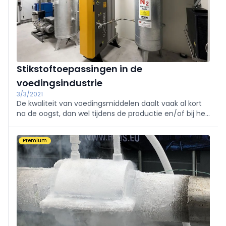
Stikstoftoepassingen in de
voedingsindustrie
3/3/2021
De kwaliteit van voedingsmiddelen daalt vaak al kort
na de oogst, dan wel tijdens de productie en/of bij het
verpakken. Vaak gebeurt dit door de aanwezigheid van
micro-organismen. Bij het vertragen van dit proces
Premium
speelt stikstof een belangrijke rol.