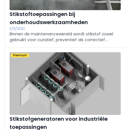
Stikstoftoepassingen bij
onderhoudswerkzaamheden
3/3/2021
Binnen de maintenancewereld wordt stikstof zowel
gebruikt voor curatief, preventief als correctief
onderhoud, en dat zowel in de gasvorm als in de
vloeibare toestand.
Premium
Stikstofgeneratoren voor industriële
toepassingen