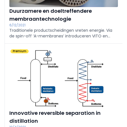
Duurzamere en doeltreffendere
membraantechnologie
6/12/2021
Traditionele productscheidingen vreten energie. Via
de spin-off ‘A-membranes’ introduceren VITO en
Universiteit Antwerpen een doeltreffendere,
energiezuinigere en duurzamere
Premium
membraantechnologie die de industriële CO2-
uitstoot sterk kan reduceren.
Innovative reversible separation in
distillation