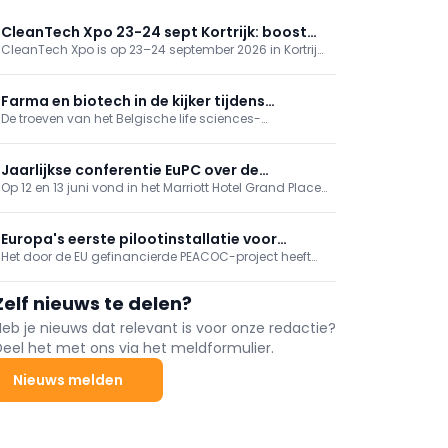
CleanTech Xpo 23-24 sept Kortrijk: boost
CleanTech Xpo is op 23–24 september 2026 in Kortrijk
uw duurzame transitie
Xpo en biedt oplossingen voor duurzame transitie:
milieu, circulariteit, decarbonisatie en nieuwe energie
(bv. groene waterstof) en ESG. Tegelijk loopt
Farma en biotech in de kijker tijdens
Sustainable Solutions. Gratis registratie.
De troeven van het Belgische life sciences-
Belgische economische missie naar Turkije
ecosysteem stonden in de kijker tijdens de
economische missie naar Turkije, onder leiding van
Hare Majesteit de Koningin. Sectorfederatie essenscia
Jaarlijkse conferentie EuPC over de
nam in Istanboel deel aan een high-level seminarie.
Op 12 en 13 juni vond in het Marriott Hotel Grand Place
toekomst van kunststoffen
in Brussel de jaarlijkse conferentie plaats van de
European Plastics Converters (EuPC). Een belangrijk
forum waar de toekomst van kunststoffen werd
Europa's eerste pilootinstallatie voor
besproken.
Het door de EU gefinancierde PEACOC-project heeft
microgolfverwarmde uitloging
een baanbrekende pilootinstallatie
voor microgolfverwarmde uitloging ontwikkeld. De
Zelf nieuws te delen?
installatie kan de tijd, energie en chemicaliën die
nodig zijn om kostbare metalen uit gebruikte
Heb je nieuws dat relevant is voor onze redactie?
autokatalysatoren terug te winnen, verminderen.
Deel het met ons via het meldformulier.
Nieuws melden