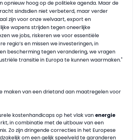
n opnieuw hoog op de politieke agenda. Maar de
ekracht sindsdien niet verbeterd, maar verder
iaal zijn voor onze welvaart, export en
jke wapens strijden tegen oneerlijke
iezen we jobs, riskeren we voor essentiële
e regio’s en missen we investeringen, in
een bescherming tegen verandering, we vragen
triële transitie in Europa te kunnen waarmaken."
te maken van een drietand aan maatregelen voor
urele kostenhandicaps op het vlak van
energie
t, in combinatie met de uitbouw van een
x. Zo zijn dringende correcties in het Europese
zakelijk om een gelijk speelveld te garanderen