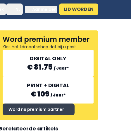
LID WORDEN
ek
NL
Aanmelden
Word premium member
Kies het lidmaatschap dat bij u past
DIGITAL ONLY
€ 81.75
/
Jaar
*
PRINT + DIGITAL
€ 109
/
Jaar
*
Word nu premium partner
Gerelateerde artikels