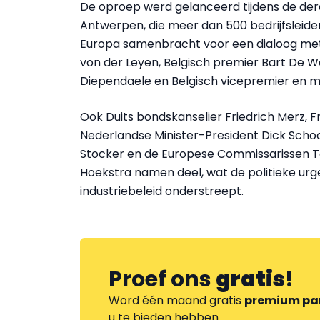
De oproep werd gelanceerd tijdens de derd
Antwerpen, die meer dan 500 bedrijfsleider
Europa samenbracht voor een dialoog met
von der Leyen, Belgisch premier Bart De W
Diependaele en Belgisch vicepremier en mi
Ook Duits bondskanselier Friedrich Merz,
Nederlandse Minister-President Dick Schoof
Stocker en de Europese Commissarissen T
Hoekstra namen deel, wat de politieke urg
industriebeleid onderstreept.
Proef ons
gratis
!
Word één maand gratis
premium pa
u te bieden hebben.