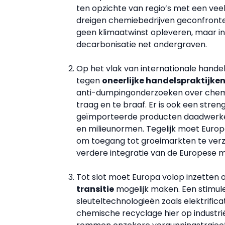
ten opzichte van regio’s met een veel
dreigen chemiebedrijven geconfront
geen klimaatwinst opleveren, maar in
decarbonisatie net ondergraven.
Op het vlak van internationale hande
tegen
oneerlijke handelspraktijke
anti-dumpingonderzoeken over chemi
traag en te braaf. Er is ook een stre
geïmporteerde producten daadwerkeli
en milieunormen. Tegelijk moet Europ
om toegang tot groeimarkten te verze
verdere integratie van de Europese 
Tot slot moet Europa volop inzetten o
transitie
mogelijk maken. Een stimul
sleuteltechnologieën zoals elektrifica
chemische recyclage hier op industri