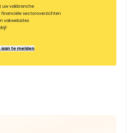
t uw vakbranche
 financiële sectoroverzichten
an vakwebsites
rijf
m aan te melden