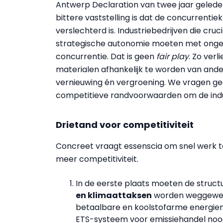
Antwerp Declaration van twee jaar gelede
bittere vaststelling is dat de concurrenti
verslechterd is. Industriebedrijven die cruc
strategische autonomie moeten met ongeli
concurrentie. Dat is geen
fair play
. Zo verl
materialen afhankelijk te worden van ander
vernieuwing én vergroening. We vragen g
competitieve randvoorwaarden om de indus
Drietand voor competitiviteit
Concreet vraagt essenscia om snel werk 
meer competitiviteit.
In de eerste plaats moeten de struct
en klimaattaksen
worden weggewerk
betaalbare en koolstofarme energiemi
ETS-systeem voor emissiehandel nood