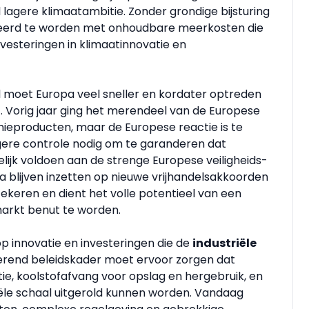
 lagere klimaatambitie. Zonder grondige bijsturing
eerd te worden met onhoudbare meerkosten die
vesteringen in klimaatinnovatie en
l moet Europa veel sneller en kordater optreden
n
. Vorig jaar ging het merendeel van de Europese
eproducten, maar de Europese reactie is te
ngere controle nodig om te garanderen dat
jk voldoen aan de strenge Europese veiligheids-
a blijven inzetten op nieuwe vrijhandelsakkoorden
keren en dient het volle potentieel van een
markt benut te worden.
p innovatie en investeringen die de
industriële
erend beleidskader moet ervoor zorgen dat
tie, koolstofafvang voor opslag en hergebruik, en
ële schaal uitgerold kunnen worden. Vandaag