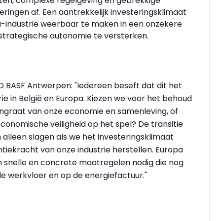
en, complexe regelgeving en gebrekkige
eringen af. Een aantrekkelijk investeringsklimaat
a-industrie weerbaar te maken in een onzekere
strategische autonomie te versterken.
O BASF Antwerpen: "Iedereen beseft dat dit het
ie in België en Europa. Kiezen we voor het behoud
gengraat van onze economie en samenleving, of
onomische veiligheid op het spel? De transitie
an alleen slagen als we het investeringsklimaat
tiekracht van onze industrie herstellen. Europa
ijn snelle en concrete maatregelen nodig die nog
de werkvloer en op de energiefactuur."