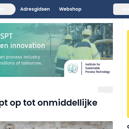
es
Adresgidsen
Webshop
Zo
t op tot onmiddellijke