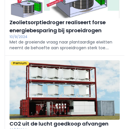
Zeolietsorptiedroger realiseert forse
energiebesparing bij sproeidrogen
10/9/2024
Met de groeiende vraag naar plantaardige eiwitten
neemt de behoefte aan sproeidrogen sterk toe.
Binnen het Institute for Sustainable Process
Technology (ISPT) is onlangs een haalbaarheidsstudie
Premium
afgerond naar de efficiëntie van zogenaamde
zeolietsorptiedrogers.
CO2 uit de lucht goedkoop afvangen