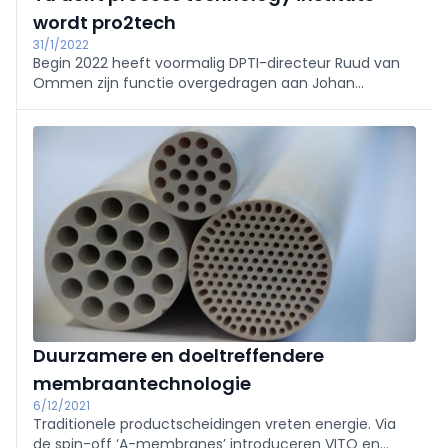
wordt pro2tech
31/1/2022
Begin 2022 heeft voormalig DPTI-directeur Ruud van
Ommen zijn functie overgedragen aan Johan
Padding. Gelijktijdig is de naam gewijzigd in Pro2Tech.
Ook nieuw onderwijs krijgt expliciete aandacht. In dit
dubbelinterview ...
Duurzamere en doeltreffendere
membraantechnologie
6/12/2021
Traditionele productscheidingen vreten energie. Via
de spin-off ‘A-membranes’ introduceren VITO en