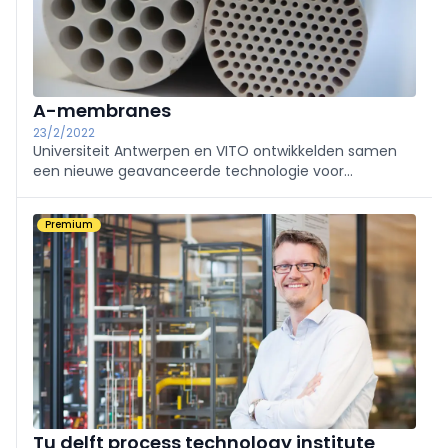
A-membranes
23/2/2022
Universiteit Antwerpen en VITO ontwikkelden samen
een nieuwe geavanceerde technologie voor
membraanfiltraties in vloeistoffen. Vanuit de spin-off
A-membranes zal deze robuuste, flexibele FunMem®-
Premium
technologie nu gecommercialiseerd worden. Het
potentieel is er om ...
Tu delft process technology institute