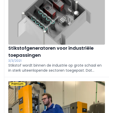
Stikstofgeneratoren voor industriële
toepassingen
3/3/2021
Stikstof wordt binnen de industrie op grote schaal en
in sterk uiteenlopende sectoren toegepast. Dat
varieert van de voedings-, metaal- en elektronica-
industrie tot de chemische en farmaceutische
Premium
industrie. In veel sectoren stapt men in toenemende
mate over op het zelf genereren van stikstof met
behulp van een stikstofgenerator.