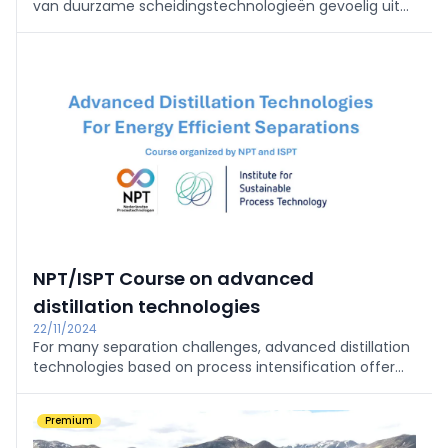
van duurzame scheidingstechnologieën gevoelig uit
met de aankoop van unieke en geavanceerde
pervaporatie-pilootinfrastructuur van Deltamen AG.
NPT/ISPT Course on advanced
distillation technologies
22/11/2024
For many separation challenges, advanced distillation
technologies based on process intensification offer
the best solution, allowing high recovery and high
purity products at significantly reduced energy
Premium
demand.