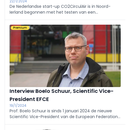
22/1/2024
De Nederlandse start-up CO2CirculAir is in Noord-
Ierland begonnen met het testen van een
proefinstallatie die CO2 uit de lucht afvangt. De
installatie zou twee keer zo efficiënt zijn, en relatief
Premium
goedkoop en energiezuinig.
Interview Boelo Schuur, Scientific Vice-
President EFCE
19/1/2024
Prof. Boelo Schuur is sinds 1 januari 2024 de nieuwe
Scientific Vice-President van de European Federation
of Chemical Engineering (EFCE). In een boeiend
interview wijst hij op de belangrijke rol van