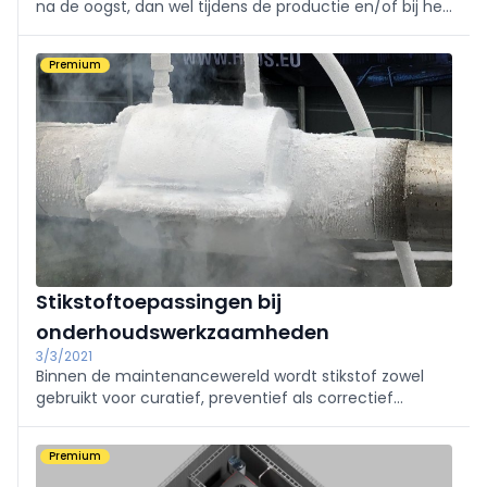
na de oogst, dan wel tijdens de productie en/of bij het
verpakken. Vaak gebeurt dit door de aanwezigheid van
micro-organismen. Bij het vertragen van dit proces
Premium
speelt stikstof een belangrijke rol.
Stikstoftoepassingen bij
onderhoudswerkzaamheden
3/3/2021
Binnen de maintenancewereld wordt stikstof zowel
gebruikt voor curatief, preventief als correctief
onderhoud, en dat zowel in de gasvorm als in de
vloeibare toestand.
Premium