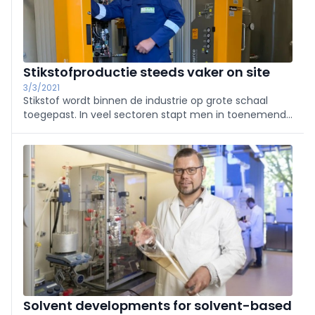
Stikstofproductie steeds vaker on site
3/3/2021
Stikstof wordt binnen de industrie op grote schaal
toegepast. In veel sectoren stapt men in toenemende
mate over op het zelf genereren van stikstof met
behulp van een stikstofgenerator. Wat logisch is, want
de voordelen zijn evident.
Solvent developments for solvent-based