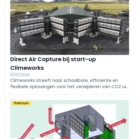
Direct Air Capture bij start-up
Climeworks
9/10/2024
Climeworks streeft naar schaalbare, efficiënte en
flexibele oplossingen voor het verwijderen van CO2 uit
de lucht. Dit Zwitsers bedrijf heeft zich gespecialiseerd
in DAC (Direct Air Capture) en bouwde hiervoor al
Premium
twee installaties op IJsland.