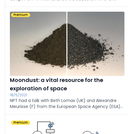
Universiteit Antwerpen een doeltreffendere,
energiezuinigere en duurzamere
Premium
membraantechnologie die de industriële CO2-
uitstoot sterk kan reduceren.
Moondust: a vital resource for the
exploration of space
18/5/2021
NPT had a talk with Beth Lomax (UK) and Alexandre
Meurisse (F) from the European Space Agency (ESA)
in Noordwijk, who did significant research on the
extraction of oxygen from lunar soil.
Premium